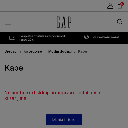
Popis
Sho
0
proizvoda
Car
Traži
u
trgovin
Besplatna dostava za kupovinu od i
Jednostavni povrati
iznad 25 €
Dječaci
Kategorije
Modni dodaci
Kape
/
/
/
Kape
Ne postoje artikli koji bi odgovarali odabranim
kriterijima.
Izbriši filtere