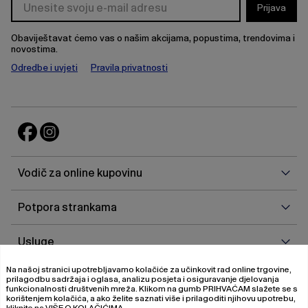
Prijava
Obaviještavat ćemo vas o našim akcijama, popustima, trendovima i
novostima.
Odredbe i uvjeti
Pravila privatnosti
Vodi
Vodič za online kupovinu
za
onlin
Potp
Potpora strankama
kupo
stra
Uslu
Usluge
Na našoj stranici upotrebljavamo kolačiće za učinkovit rad online trgovine,
O
O nama
prilagodbu sadržaja i oglasa, analizu posjeta i osiguravanje djelovanja
nam
funkcionalnosti društvenih mreža. Klikom na gumb
PRIHVAĆAM
slažete se s
korištenjem kolačića, a ako želite saznati više i prilagoditi njihovu upotrebu,