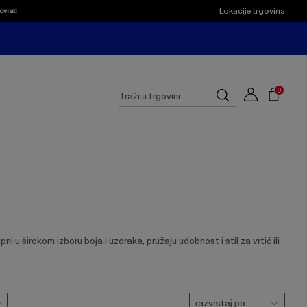
Lokacije trgovina
ovrati
Shoppi
Cart
Suggested
0
Traži
site
u
content
trgovini
and
search
history
menu
u širokom izboru boja i uzoraka, pružaju udobnost i stil za vrtić ili
razvrstaj po