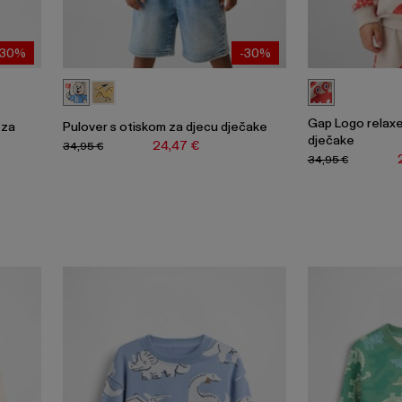
-30%
-30%
Gap Logo relaxe
 za
Pulover s otiskom za djecu dječake
dječake
24,47 €
34,95 €
34,95 €