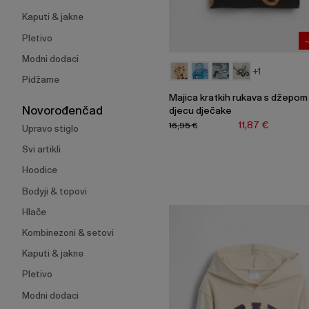
Kaputi & jakne
Pletivo
Modni dodaci
+1
Pidžame
Majica kratkih rukava s džepom
Novorođenčad
djecu dječake
11,87 €
16,95 €
Upravo stiglo
Svi artikli
Hoodice
Bodyji & topovi
Hlače
Kombinezoni & setovi
Kaputi & jakne
Pletivo
Modni dodaci