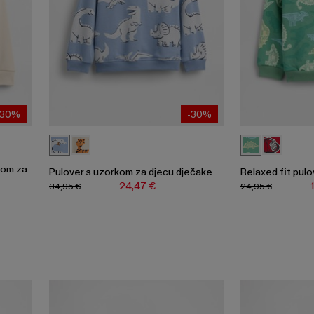
-30%
-30%
nom za
Pulover s uzorkom za djecu dječake
Relaxed fit pulo
24,47 €
34,95 €
24,95 €