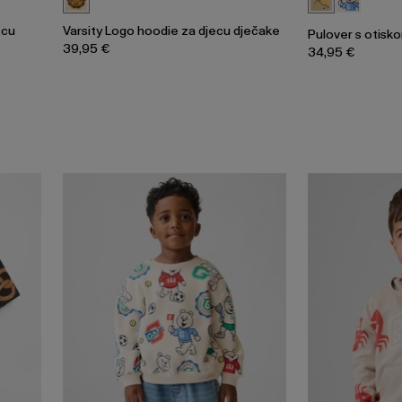
ecu
Varsity Logo hoodie za djecu dječake
Pulover s otisk
39,95 €
34,95 €