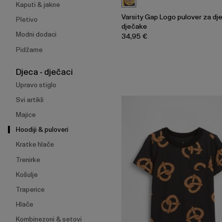
Kaputi & jakne
Varsity Gap Logo pulover za dj
Pletivo
dječake
Modni dodaci
34,95 €
Pidžame
Djeca - dječaci
Upravo stiglo
Svi artikli
Majice
Hoodiji & puloveri
Kratke hlače
Trenirke
Košulje
Traperice
Hlače
Kombinezoni & setovi