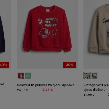
-40%
-30%
ake
Relaxed fit pulover za djecu dječake
VintageSoft pul
djecu dječake
17,47 €
24,95 €
34,95 €