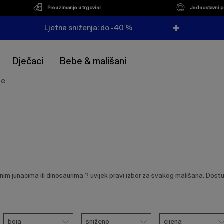
Preuzimanje u trgovini
Jednostavni p
Ljetna sniženja: do -40 %
Dječaci
Bebe & mališani
je
 junacima ili dinosaurima ? uvijek pravi izbor za svakog mališana. Dostupni 
Boja
Sniženo
Cijena
boja
sniženo
cijena