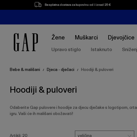
Popis
Besplatna dostava za kupovinu od i iznad 25 €
proizvoda
Žene
Muškarci
Djevojčice
Upravo stiglo
Istaknuto
Snižen
Bebe & mališani
Djeca - dječaci
Hoodiji & puloveri
/
/
Hoodiji & puloveri
Odaberite Gap pulovere i hoodije za djecu dječake s logotipom, crtanim
igru. Vaši će ih mališani obožavati!
Pritisnite
Veličina
Ukloni
tipku
veličina
Artikli:
20