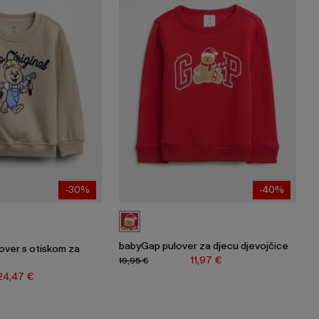
-30%
-40%
babyGap pulover za djecu djevojčice
over s otiskom za
11,97 €
19,95 €
24,47 €