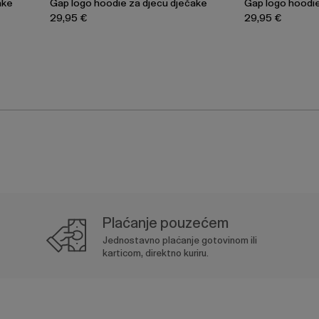
ake
Gap logo hoodie za djecu dječake
Gap logo hoodie
29,95 €
29,95 €
Plaćanje pouzećem
Jednostavno plaćanje gotovinom ili
karticom, direktno kuriru.