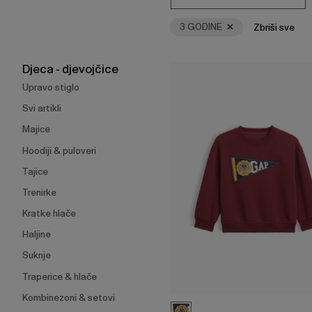
Enter
za
3 GODINE
Zbriši sve
skupljanje
ili
širenje
Djeca - djevojčice
izbornika.
Upravo stiglo
Svi artikli
Majice
Hoodiji & puloveri
Tajice
Trenirke
Kratke hlače
Haljine
Suknje
Traperice & hlače
Kombinezoni & setovi