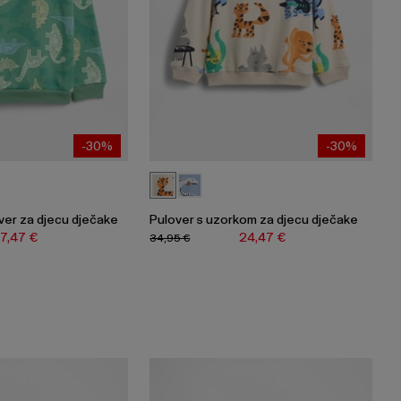
-30%
-30%
ver za djecu dječake
Pulover s uzorkom za djecu dječake
17,47 €
24,47 €
34,95 €