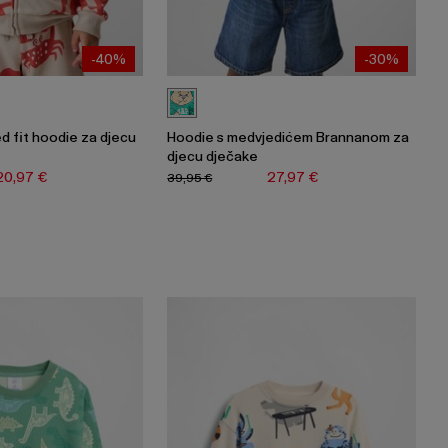
-40%
-30%
d fit hoodie za djecu
Hoodie s medvjedićem Brannanom za
djecu dječake
20,97 €
27,97 €
39,95 €