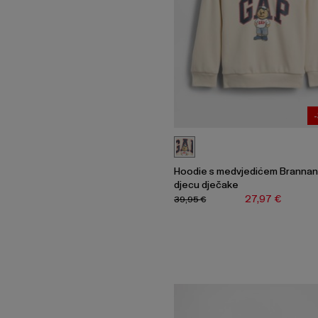
Hoodie s medvjedićem Branna
djecu dječake
27,97 €
39,95 €