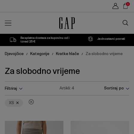
Popis
Sho
0
proizvoda
Car
Traži
u
trgovin
Besplatna dostava za kupovinu od i
Jednostavni povrati
iznad 25 €
Djevojčice
Kategorije
Kratke hlače
Za slobodno vrijeme
/
/
/
Za slobodno vrijeme
Pritisnite
Ukloni
Artikli:
4
Sortiraj po
Filtriraj
tipku
Enter
za
XS
skupljanje
ili
širenje
izbornika.