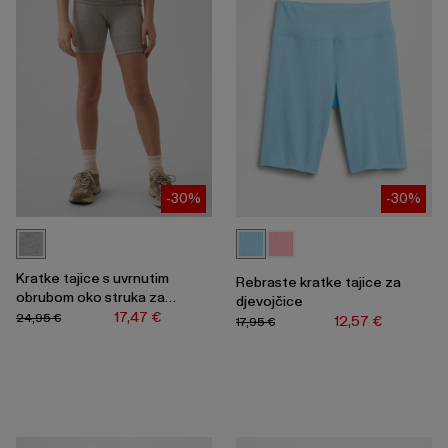
-30%
-30%
Kratke tajice s uvrnutim
Rebraste kratke tajice za
obrubom oko struka za
djevojčice
djevojčice
17,47 €
24,95 €
12,57 €
17,95 €