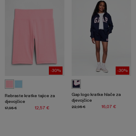
-30%
-30%
Gap logo kratke hlače za
Rebraste kratke tajice za
djevojčice
djevojčice
16,07 €
22,95 €
12,57 €
17,95 €