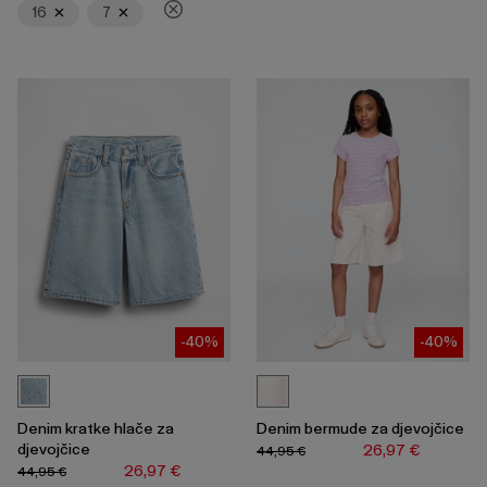
za
16
7
skupljanje
ili
širenje
izbornika.
-40%
-40%
Denim kratke hlače za
Denim bermude za djevojčice
djevojčice
26,97 €
44,95 €
26,97 €
44,95 €