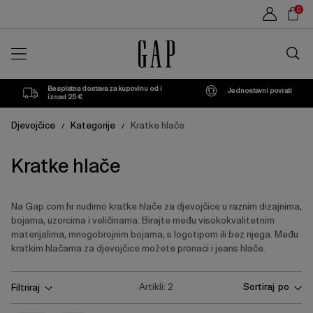
Popis
Sho
0
proizvoda
Car
Traži
u
trgovin
Besplatna dostava za kupovinu od i
Jednostavni povrati
iznad 25 €
Djevojčice
Kategorije
Kratke hlače
/
/
Kratke hlače
Na Gap.com.hr nudimo kratke hlače za djevojčice u raznim dizajnima,
bojama, uzorcima i veličinama. Birajte među visokokvalitetnim
materijalima, mnogobrojnim bojama, s logotipom ili bez njega. Među
kratkim hlačama za djevojčice možete pronaći i jeans hlače.
Pritisnite
Ukloni
Ukloni
Artikli:
2
Sortiraj po
Filtriraj
tipku
Enter