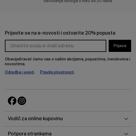
navođenja razloga u roku od 30 dana.
Prijavite se na e-novosti i ostvarite 20% popusta
Prijava
Obaviještavat ćemo vas o našim akcijama, popustima, trendovima i
novostima.
Odredbe i uvjeti
Pravila privatnosti
Vodi
Vodič za online kupovinu
za
onlin
Potp
Potpora strankama
kupo