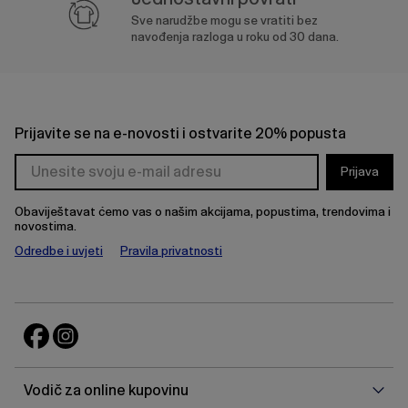
Sve narudžbe mogu se vratiti bez
navođenja razloga u roku od 30 dana.
Prijavite se na e-novosti i ostvarite 20% popusta
Prijava
Obaviještavat ćemo vas o našim akcijama, popustima, trendovima i
novostima.
Odredbe i uvjeti
Pravila privatnosti
Vodi
Vodič za online kupovinu
za