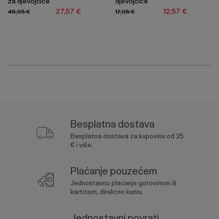
za djevojčice
djevojčice
27,57 €
12,57 €
45,95 €
17,95 €
Besplatna dostava
Besplatna dostava za kupovinu od 25
€ i više.
Plaćanje pouzećem
Jednostavno plaćanje gotovinom ili
karticom, direktno kuriru.
Jednostavni povrati