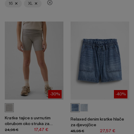
za
16
XL
skupljanje
ili
širenje
izbornika.
-30%
-40%
Kratke tajice s uvrnutim
Relaxed denim kratke hlače
obrubom oko struka za
za djevojčice
djevojčice
17,47 €
24,95 €
27,57 €
45,95 €