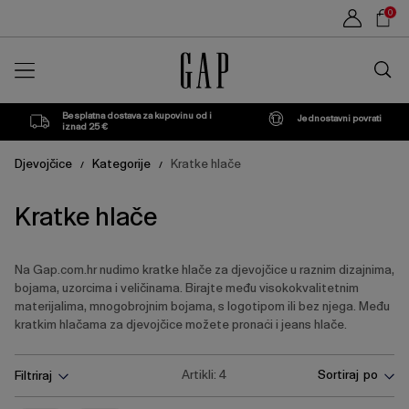
Popis
Sho
0
proizvoda
Car
Traži
u
trgovin
Besplatna dostava za kupovinu od i
Jednostavni povrati
iznad 25 €
Djevojčice
Kategorije
Kratke hlače
/
/
Kratke hlače
Na Gap.com.hr nudimo kratke hlače za djevojčice u raznim dizajnima,
bojama, uzorcima i veličinama. Birajte među visokokvalitetnim
materijalima, mnogobrojnim bojama, s logotipom ili bez njega. Među
kratkim hlačama za djevojčice možete pronaći i jeans hlače.
Pritisnite
Ukloni
Ukloni
Artikli:
4
Sortiraj po
Filtriraj
tipku
Enter