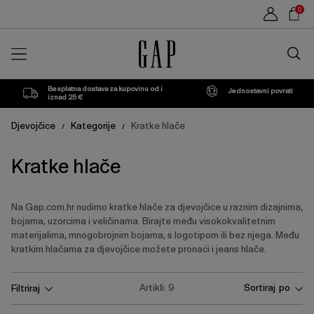
Popis
Sho
0
proizvoda
Car
Traži
u
trgovin
Besplatna dostava za kupovinu od i
Jednostavni povrati
iznad 25 €
Djevojčice
Kategorije
Kratke hlače
/
/
Kratke hlače
Na Gap.com.hr nudimo kratke hlače za djevojčice u raznim dizajnima,
bojama, uzorcima i veličinama. Birajte među visokokvalitetnim
materijalima, mnogobrojnim bojama, s logotipom ili bez njega. Među
kratkim hlačama za djevojčice možete pronaći i jeans hlače.
Pritisnite
Artikli:
9
Sortiraj po
Filtriraj
tipku
Enter