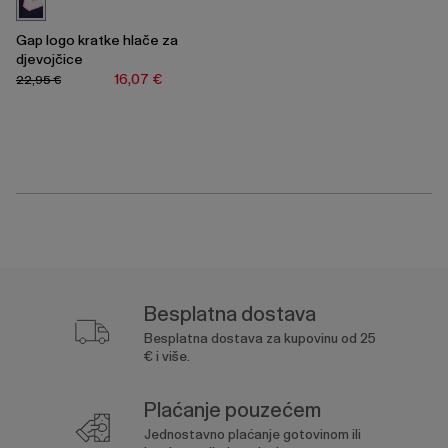
Gap logo kratke hlače za
djevojčice
16,07 €
22,95 €
Besplatna dostava
Besplatna dostava za kupovinu od 25
€ i više.
Plaćanje pouzećem
Jednostavno plaćanje gotovinom ili