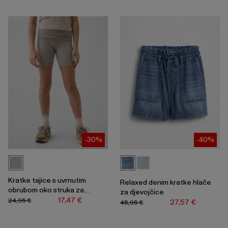
za
skupljanje
ili
širenje
izbornika.
-30%
-40%
Kratke tajice s uvrnutim
Relaxed denim kratke hlače
obrubom oko struka za
za djevojčice
djevojčice
17,47 €
24,95 €
27,57 €
45,95 €