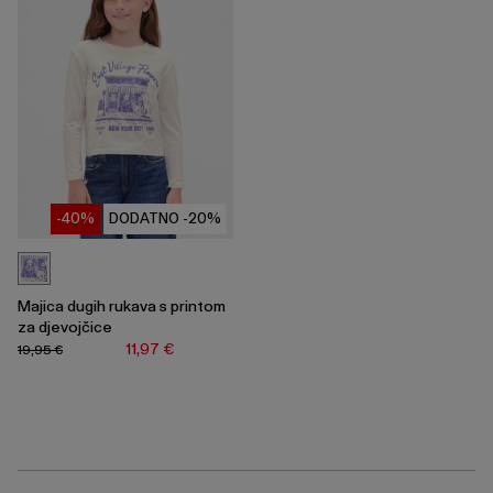
-40%
DODATNO -20%
Majica dugih rukava s printom
za djevojčice
11,97 €
19,95 €