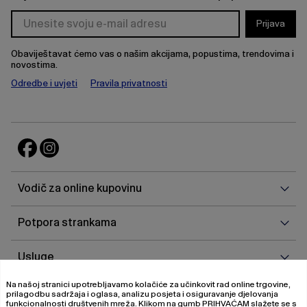
Prijava
Obaviještavat ćemo vas o našim akcijama, popustima, trendovima i
novostima.
Odredbe i uvjeti
Pravila privatnosti
Vodi
Vodič za online kupovinu
za
onlin
Potp
Potpora strankama
kupo
stra
Uslu
Usluge
Na našoj stranici upotrebljavamo kolačiće za učinkovit rad online trgovine,
O
O nama
prilagodbu sadržaja i oglasa, analizu posjeta i osiguravanje djelovanja
nam
funkcionalnosti društvenih mreža. Klikom na gumb
PRIHVAĆAM
slažete se s