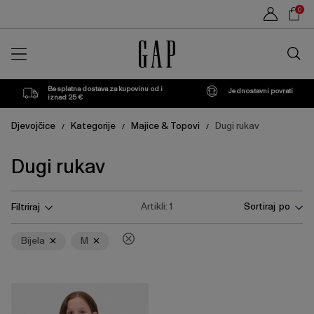
Popis
Sho
0
proizvoda
Car
Traži
u
trgovin
Besplatna dostava za kupovinu od i
Jednostavni povrati
iznad 25 €
Djevojčice
Kategorije
Majice & Topovi
Dugi rukav
/
/
/
Dugi rukav
Pritisnite
Ukloni
Ukloni
Artikli:
1
Sortiraj po
Filtriraj
tipku
Enter
za
Bijela
M
skupljanje
ili
širenje
izbornika.