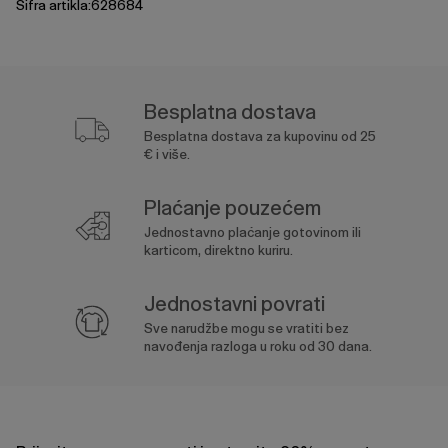
Šifra artikla:628684
Besplatna dostava
Besplatna dostava za kupovinu od 25
€ i više.
Plaćanje pouzećem
Jednostavno plaćanje gotovinom ili
karticom, direktno kuriru.
Jednostavni povrati
Sve narudžbe mogu se vratiti bez
navođenja razloga u roku od 30 dana.