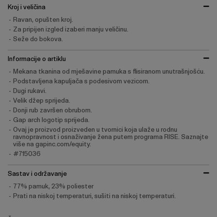
Kroj i veličina
Ravan, opušten kroj.
Za pripijen izgled izaberi manju veličinu.
Seže do bokova.
Informacije o artiklu
Mekana tkanina od mješavine pamuka s flisiranom unutrašnjošću.
Podstavljena kapuljača s podesivom vezicom.
Dugi rukavi.
Velik džep sprijeda.
Donji rub završen obrubom.
Gap arch logotip sprijeda.
Ovaj je proizvod proizveden u tvornici koja ulaže u rodnu
ravnopravnost i osnaživanje žena putem programa RISE. Saznajte
više na gapinc.com/equity.
#715036
Sastav i održavanje
77% pamuk, 23% poliester
Prati na niskoj temperaturi, sušiti na niskoj temperaturi.