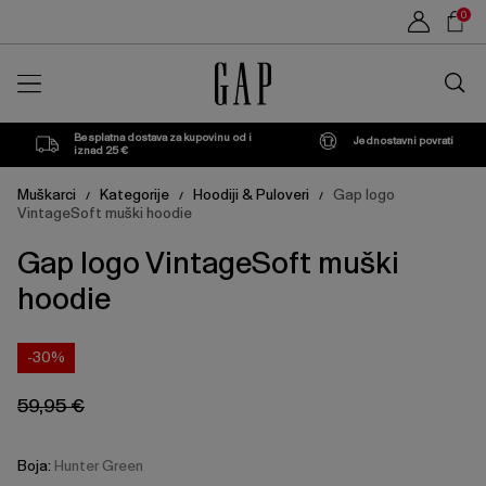
Cijena
Cijena
Sho
Hunter
S
M
Storm
L
XL
0
proizvoda
proizvoda
može
može
Car
Green
se
se
Traži
ažurirati
ažurirati
u
na
na
trgovin
temelju
temelju
vašeg
vašeg
Besplatna dostava za kupovinu od i
Jednostavni povrati
odabira
odabira
iznad 25 €
Muškarci
Kategorije
Hoodiji & Puloveri
Gap logo
/
/
/
VintageSoft muški hoodie
Gap logo VintageSoft muški
hoodie
-30%
59,95 €
Boja:
Hunter Green