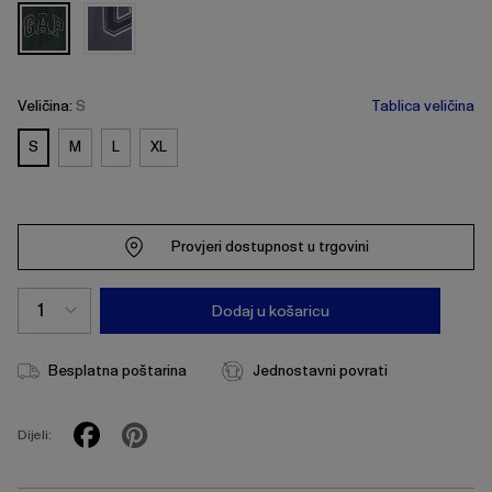
Veličina:
S
Tablica veličina
S
M
L
XL
Provjeri dostupnost u trgovini
Dodaj u košaricu
Besplatna poštarina
Jednostavni povrati
Dijeli: