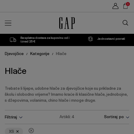
Popis
Sho
0
proizvoda
Car
Traži
u
trgovin
Besplatna dostava za kupovinu od i
Jednostavni povrati
iznad 25 €
Djevojčice
Kategorije
Hlače
/
/
Hlače
Trebate li lijepe, udobne hlače za djevojčice koje su prikladne za
školu i slobodno vrijeme? Imamo kraće ili klasične hlače, jednobojne,
s džepovima, volanima, chino hlače i mnoge druge.
Pritisnite
Ukloni
Artikli:
4
Sortiraj po
Filtriraj
tipku
Enter
za
XS