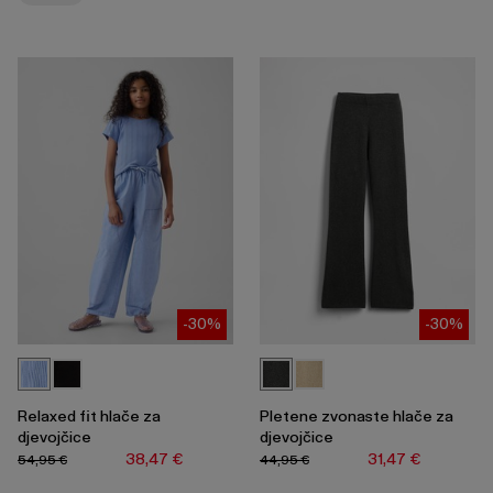
skupljanje
ili
širenje
izbornika.
-30%
-30%
Relaxed fit hlače za
Pletene zvonaste hlače za
djevojčice
djevojčice
38,47 €
31,47 €
54,95 €
44,95 €