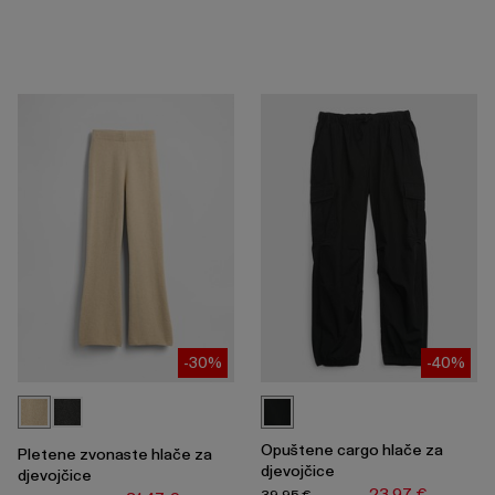
-30%
-40%
Opuštene cargo hlače za
Pletene zvonaste hlače za
djevojčice
djevojčice
23,97 €
39,95 €