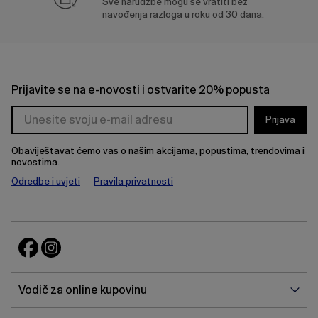
Sve narudžbe mogu se vratiti bez
navođenja razloga u roku od 30 dana.
Prijavite se na e-novosti i ostvarite 20% popusta
Prijava
Obaviještavat ćemo vas o našim akcijama, popustima, trendovima i
novostima.
Odredbe i uvjeti
Pravila privatnosti
Vodi
Vodič za online kupovinu
za
onlin