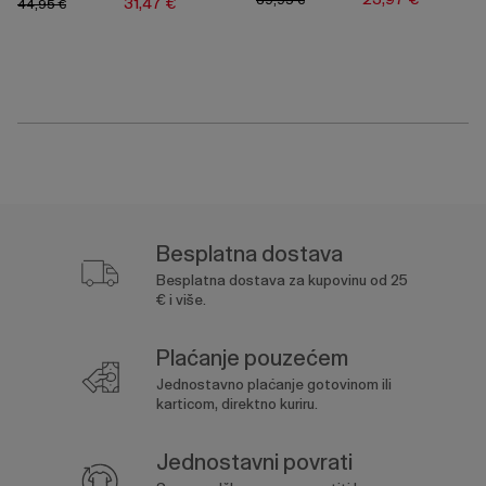
31,47 €
44,95 €
Besplatna dostava
Besplatna dostava za kupovinu od 25
€ i više.
Plaćanje pouzećem
Jednostavno plaćanje gotovinom ili
karticom, direktno kuriru.
Jednostavni povrati