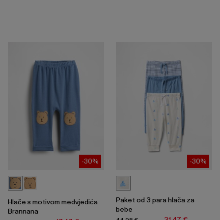
-30%
-30%
Paket od 3 para hlača za
Hlače s motivom medvjedića
bebe
Brannana
31,47 €
44,95 €