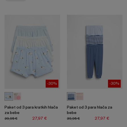
skupljanje
ili
širenje
izbornika.
-30%
-30%
Paket od 3 para kratkih hlača
Paket od 3 para hlača za
za bebe
bebe
27,97 €
27,97 €
39,95 €
39,95 €