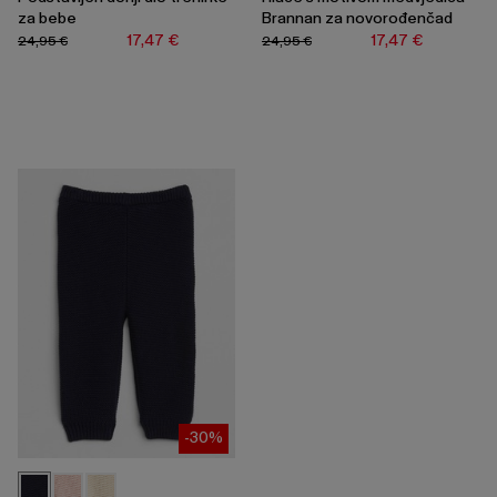
za bebe
Brannan za novorođenčad
17,47 €
17,47 €
24,95 €
24,95 €
-30%