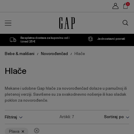
Popis
Sho
0
proizvoda
Car
Traži
u
trgovin
Besplatna dostava za kupovinu od i
Jednostavni povrati
iznad 25 €
Bebe & mališani
Novorođenčad
Hlače
/
/
Hlače
Mekane i udobne Gap hlače za novorođenčad dolaze u pamučnoj ili
pletenoj verziji. Savršene su za svakodnevno nošenje ili kao sladak
poklon za novorođenče.
Pritisnite
Ukloni
Artikli:
7
Sortiraj po
Filtriraj
tipku
Enter
za
Plava