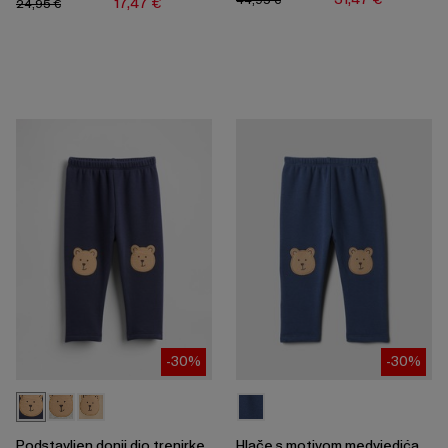
17,47 €
24,95 €
-30%
-30%
Podstavljen donji dio trenirke
Hlače s motivom medvjedića