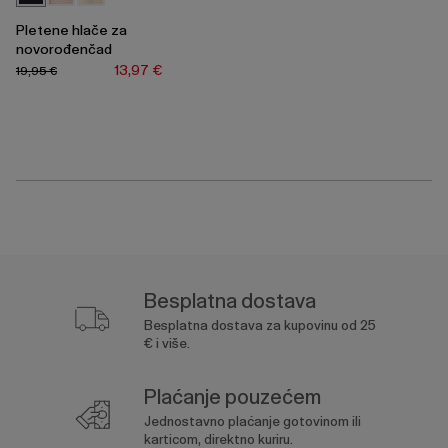
Pletene hlače za
novorođenčad
13,97 €
19,95 €
Besplatna dostava
Besplatna dostava za kupovinu od 25
€ i više.
Plaćanje pouzećem
Jednostavno plaćanje gotovinom ili
karticom, direktno kuriru.