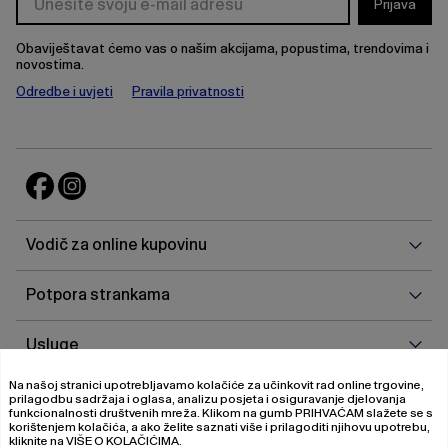
Prijava
Obaviještavat ćemo vas o našim akcijama, popustima, trendovima i
novostima.
Odredbe i uvjeti
Pravila privatnosti
Vodi
Vodič za online kupovinu
za
onlin
Potp
Potpora strankama
kupo
stra
Uslu
Usluge
Na našoj stranici upotrebljavamo kolačiće za učinkovit rad online trgovine,
O
O nama
prilagodbu sadržaja i oglasa, analizu posjeta i osiguravanje djelovanja
nam
funkcionalnosti društvenih mreža. Klikom na gumb
PRIHVAĆAM
slažete se s
korištenjem kolačića, a ako želite saznati više i prilagoditi njihovu upotrebu,
kliknite na
VIŠE O KOLAČIĆIMA
.