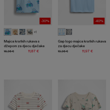
-30%
-40%
+1
Majica kratkih rukava s
Gap logo majica kratkih rukava
džepom za djecu dječake
za djecu dječake
11,87 €
11,97 €
16,95 €
19,95 €