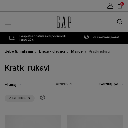
Popis
Sho
0
proizvoda
Car
Traži
u
trgovin
Besplatna dostava za kupovinu od i
Jednostavni povrati
iznad 25 €
Bebe & mališani
Djeca - dječaci
Majice
Kratki rukavi
/
/
/
Kratki rukavi
Pritisnite
Ukloni
Artikli:
34
Sortiraj po
Filtriraj
tipku
Enter
za
2 GODINE
skupljanje
ili
širenje
izbornika.