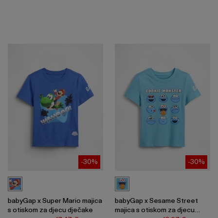
-30%
-30%
babyGap x Super Mario majica
babyGap x Sesame Street
s otiskom za djecu dječake
majica s otiskom za djecu