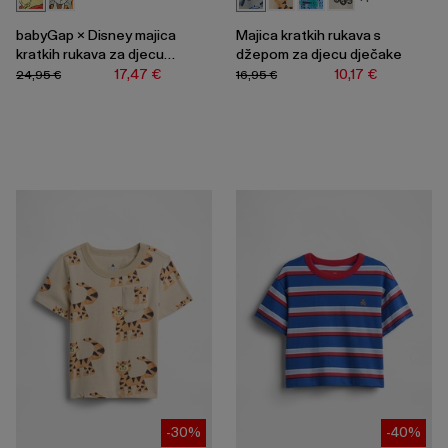
babyGap × Disney majica
Majica kratkih rukava s
kratkih rukava za djecu
džepom za djecu dječake
dječake
17,47 €
10,17 €
24,95 €
16,95 €
-30%
-40%