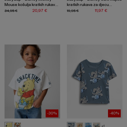
Mouse košulja kratkih rukava
kratkih rukava za djecu
za djecu dječake
dječake
20,97 €
11,97 €
34,95 €
19,95 €
-30%
-40%
+1