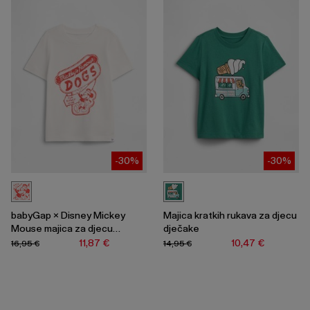
-30%
-30%
babyGap × Disney Mickey
Majica kratkih rukava za djecu
Mouse majica za djecu
dječake
dječake
11,87 €
10,47 €
16,95 €
14,95 €