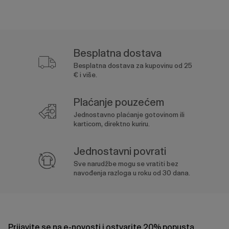
Besplatna dostava
Besplatna dostava za kupovinu od 25
€ i više.
Plaćanje pouzećem
Jednostavno plaćanje gotovinom ili
karticom, direktno kuriru.
Jednostavni povrati
Sve narudžbe mogu se vratiti bez
navođenja razloga u roku od 30 dana.
Prijavite se na e-novosti i ostvarite 20% popusta