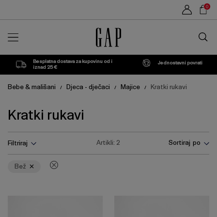
Popis
Sho
0
proizvoda
Car
Traži
u
trgovin
Besplatna dostava za kupovinu od i
Jednostavni povrati
iznad 25 €
Bebe & mališani
Djeca - dječaci
Majice
Kratki rukavi
/
/
/
Kratki rukavi
Pritisnite
Ukloni
Artikli:
2
Sortiraj po
Filtriraj
tipku
Enter
za
Bež
skupljanje
ili
širenje
izbornika.