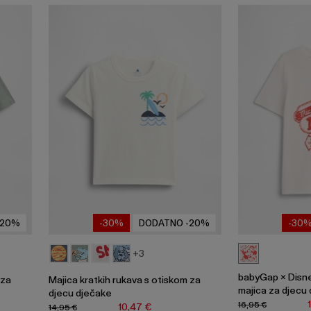
-20%
-30%
DODATNO -20%
-30
+3
babyGap × Disn
 za
Majica kratkih rukava s otiskom za
majica za djecu
djecu dječake
16,95 €
10,47 €
14,95 €