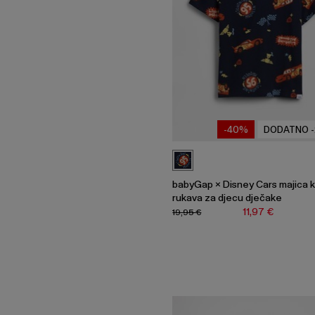
-40%
DODATNO 
babyGap × Disney Cars majica k
rukava za djecu dječake
11,97 €
19,95 €