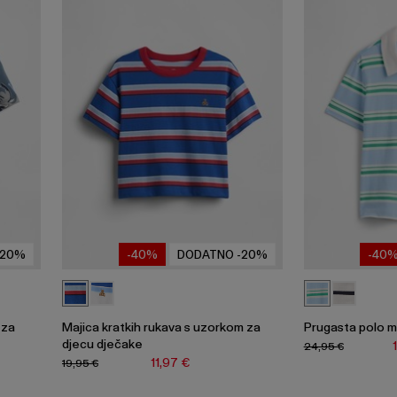
-20%
-40%
DODATNO -20%
-40
 za
Majica kratkih rukava s uzorkom za
Prugasta polo m
djecu dječake
24,95 €
11,97 €
19,95 €