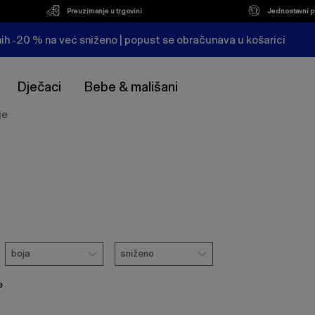
Preuzimanje u trgovini
Jednostavni p
ih -20 % na već sniženo | popust se obračunava u košarici
Dječaci
Bebe & mališani
je
Boja
Sniženo
boja
sniženo
e