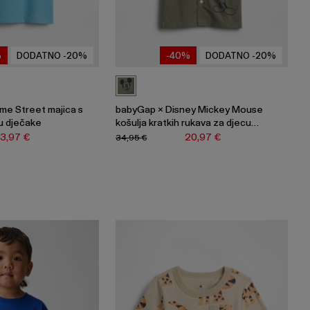
%
DODATNO -20%
-40%
DODATNO -20%
me Street majica s
babyGap × Disney Mickey Mouse
u dječake
košulja kratkih rukava za djecu
dječake
13,97 €
20,97 €
34,95 €