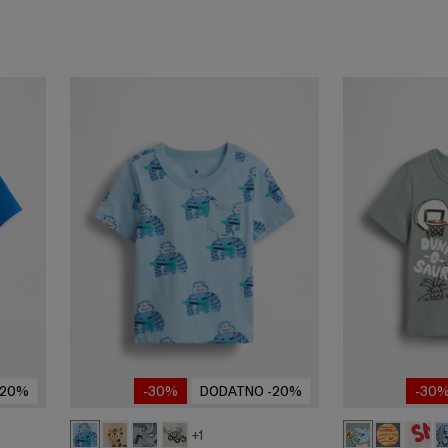
-20%
-30%
DODATNO -20%
-30
+1