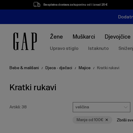
Popis
Besplatna dostava za kupovinu od i iznad 25 €
proizvoda
Dodatn
Žene
Muškarci
Djevojčice
Upravo stiglo
Istaknuto
Snižen
Bebe & mališani
Djeca - dječaci
Majice
Kratki rukavi
/
/
/
Kratki rukavi
Pritisnite
Veličina
Ukloni
tipku
veličina
Artikli:
38
Enter
za
Manje od 100€
Zbriši sv
skupljanje
ili