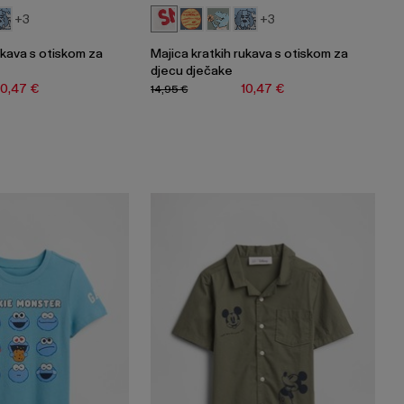
+3
+3
ukava s otiskom za
Majica kratkih rukava s otiskom za
djecu dječake
10,47 €
10,47 €
14,95 €