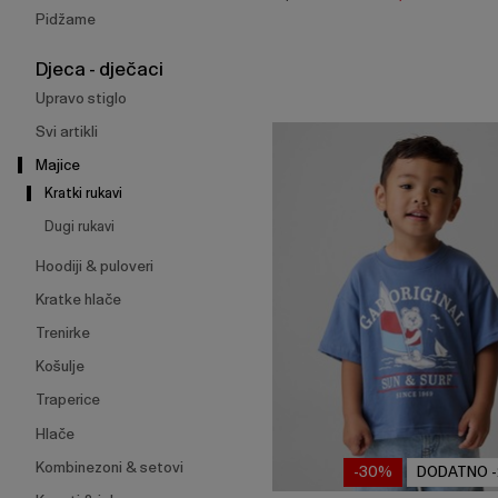
Pidžame
Djeca - dječaci
Upravo stiglo
Svi artikli
Majice
Kratki rukavi
Dugi rukavi
Hoodiji & puloveri
Kratke hlače
Trenirke
Košulje
Traperice
Hlače
Kombinezoni & setovi
-30%
DODATNO 