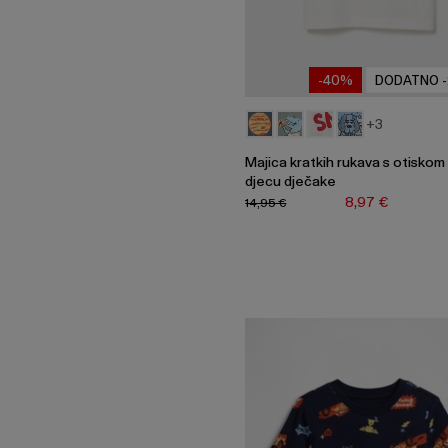
-40%
DODATNO 
+3
Majica kratkih rukava s otiskom
djecu dječake
8,97 €
14,95 €