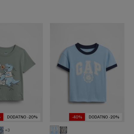
%
DODATNO -20%
-40%
DODATNO -20%
+3