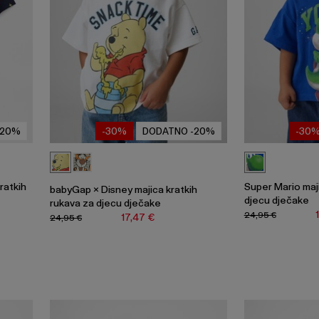
-20%
-30%
DODATNO -20%
-30
ratkih
Super Mario maji
babyGap × Disney majica kratkih
djecu dječake
rukava za djecu dječake
24,95 €
17,47 €
24,95 €