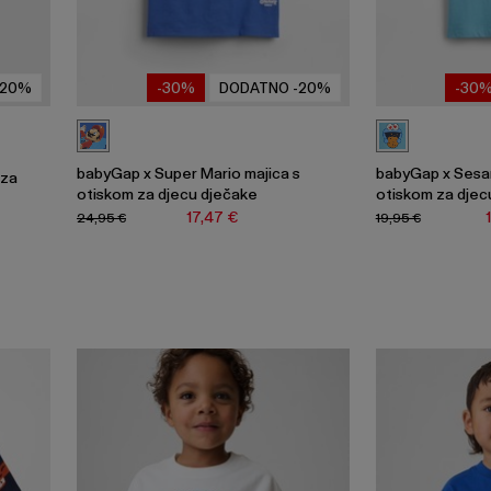
-20%
-30%
DODATNO -20%
-30
babyGap x Super Mario majica s
babyGap x Sesa
 za
otiskom za djecu dječake
otiskom za djec
17,47 €
24,95 €
19,95 €