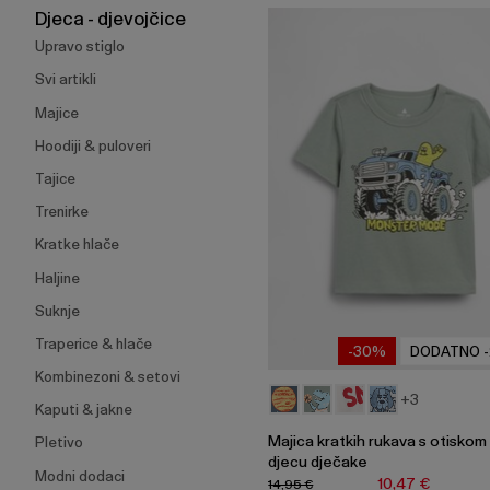
širenje
Djeca - djevojčice
izbornika.
Upravo stiglo
Svi artikli
Majice
Hoodiji & puloveri
Tajice
Trenirke
Kratke hlače
Haljine
Suknje
Traperice & hlače
-30%
DODATNO 
Kombinezoni & setovi
+3
Kaputi & jakne
Majica kratkih rukava s otiskom
Pletivo
djecu dječake
Modni dodaci
10,47 €
14,95 €