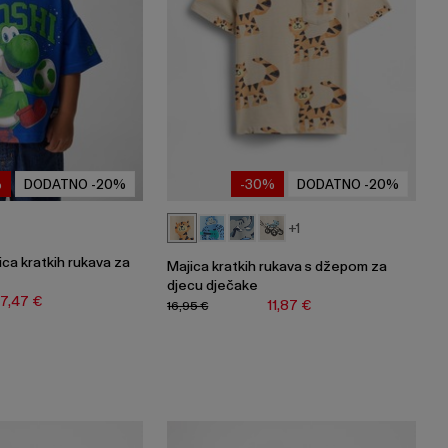
%
DODATNO -20%
-30%
DODATNO -20%
+1
ca kratkih rukava za
Majica kratkih rukava s džepom za
djecu dječake
17,47 €
11,87 €
16,95 €