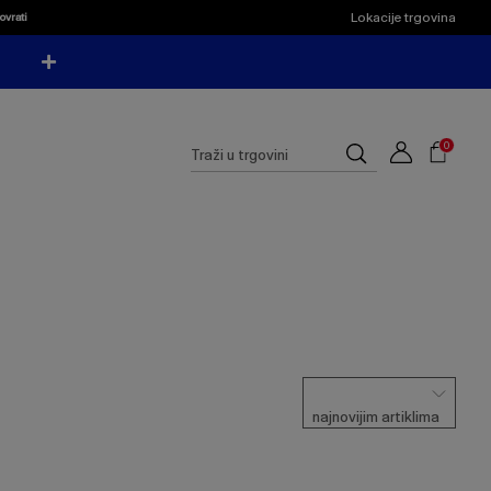
Lokacije trgovina
ovrati
Shoppi
Cart
Suggested
0
Traži
site
u
content
trgovini
and
search
history
menu
najnovijim artiklima