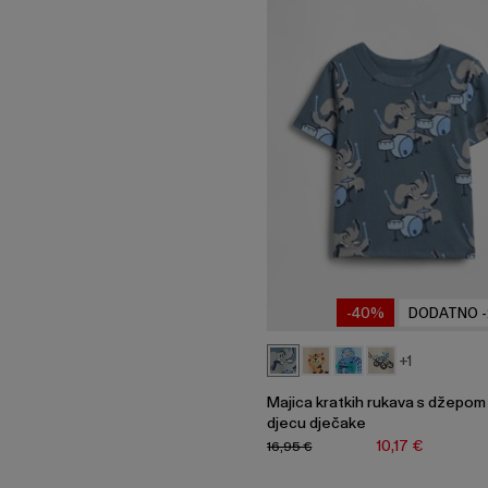
-40%
DODATNO 
+1
Majica kratkih rukava s džepom
djecu dječake
10,17 €
16,95 €