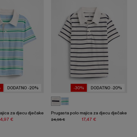
%
DODATNO -20%
-30%
DODATNO -20%
ajica za djecu dječake
Prugasta polo majica za djecu dječake
14,97 €
17,47 €
24,95 €