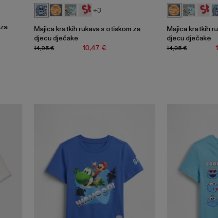
+3
 za
Majica kratkih rukava s otiskom za
Majica kratkih r
djecu dječake
djecu dječake
10,47 €
14,95 €
14,95 €