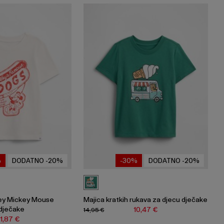
%
DODATNO -20%
-30%
DODATNO -20%
ey Mickey Mouse
Majica kratkih rukava za djecu dječake
 dječake
10,47 €
14,95 €
11,87 €