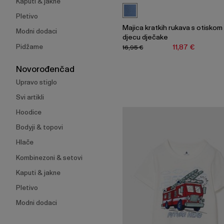
Kaputi & jakne
Pletivo
Majica kratkih rukava s otiskom
Modni dodaci
djecu dječake
Pidžame
11,87 €
16,95 €
Novorođenčad
Upravo stiglo
Svi artikli
Hoodice
Bodyji & topovi
Hlače
Kombinezoni & setovi
Kaputi & jakne
Pletivo
Modni dodaci