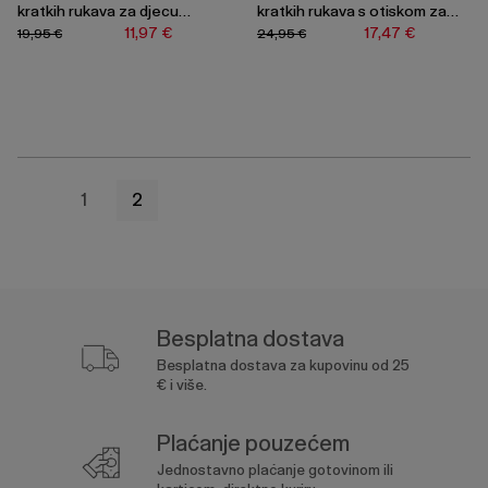
kratkih rukava za djecu
kratkih rukava s otiskom za
dječake
djecu dječake
11,97 €
17,47 €
19,95 €
24,95 €
1
2
Besplatna dostava
Besplatna dostava za kupovinu od 25
€ i više.
Plaćanje pouzećem
Jednostavno plaćanje gotovinom ili