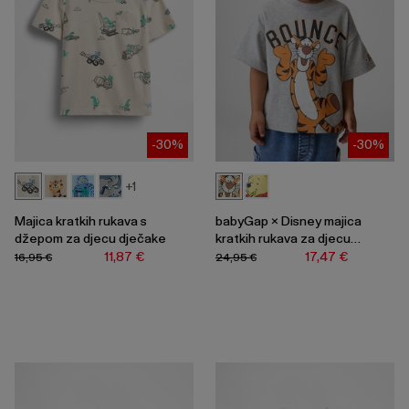
-30%
-30%
+1
Majica kratkih rukava s
babyGap × Disney majica
džepom za djecu dječake
kratkih rukava za djecu
dječake
11,87 €
17,47 €
16,95 €
24,95 €