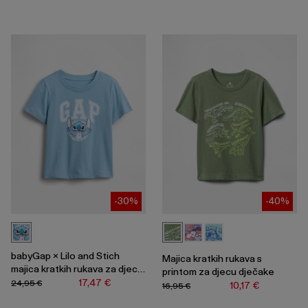
-30%
-40%
babyGap × Lilo and Stich
Majica kratkih rukava s
majica kratkih rukava za djecu
printom za djecu dječake
dječake
17,47 €
24,95 €
10,17 €
16,95 €