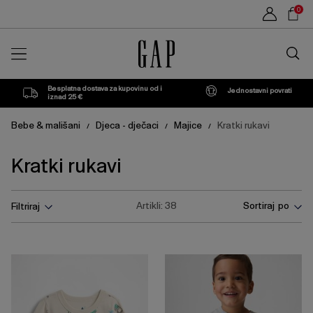
Popis
Sho
0
proizvoda
Car
Traži
u
trgovin
Besplatna dostava za kupovinu od i
Jednostavni povrati
iznad 25 €
Bebe & mališani
Djeca - dječaci
Majice
Kratki rukavi
/
/
/
Kratki rukavi
Pritisnite
Artikli:
38
Sortiraj po
Filtriraj
tipku
Enter
za
skupljanje
ili
širenje
izbornika.