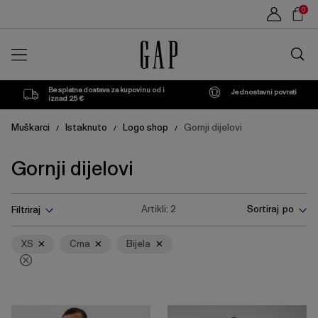
Popis
Sho
0
proizvoda
Car
Traži
u
trgovin
Besplatna dostava za kupovinu od i
Jednostavni povrati
iznad 25 €
Muškarci
Istaknuto
Logo shop
Gornji dijelovi
/
/
/
Gornji dijelovi
Pritisnite
Ukloni
Ukloni
Ukloni
Artikli:
2
Sortiraj po
Filtriraj
tipku
Enter
za
XS
Crna
Bijela
skupljanje
ili
širenje
izbornika.