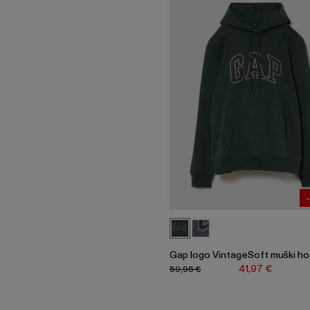
Gap logo VintageSoft muški h
41,97 €
59,95 €