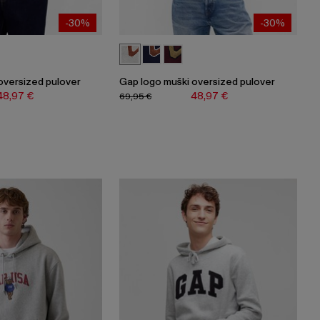
-30%
-30%
oversized pulover
Gap logo muški oversized pulover
48,97 €
48,97 €
69,95 €