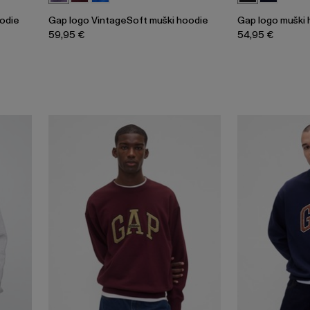
oodie
Gap logo VintageSoft muški hoodie
Gap logo muški 
59,95 €
54,95 €