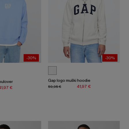
-30%
-30%
Gap logo muški hoodie
pulover
41,97 €
59,95 €
41,97 €