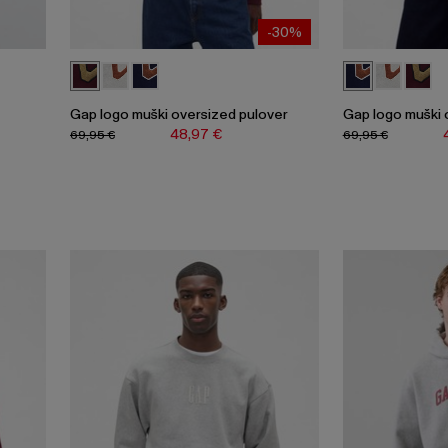
-30%
Gap logo muški oversized pulover
Gap logo muški 
48,97 €
69,95 €
69,95 €