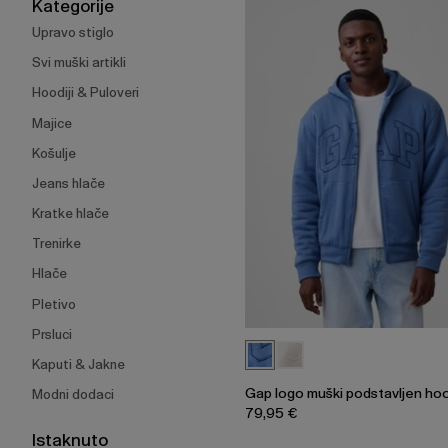
širenje
Kategorije
izbornika.
Upravo stiglo
Svi muški artikli
Hoodiji & Puloveri
Majice
Košulje
Jeans hlače
Kratke hlače
Trenirke
Hlače
Pletivo
Prsluci
Kaputi & Jakne
Gap logo muški podstavljen ho
Modni dodaci
79,95 €
Istaknuto