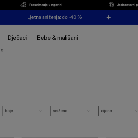
Preuzimanje u trgovini
Jednostavni p
Ljetna sniženja: do -40 %
Dječaci
Bebe & mališani
je
Boja
Sniženo
Cijena
boja
sniženo
cijena