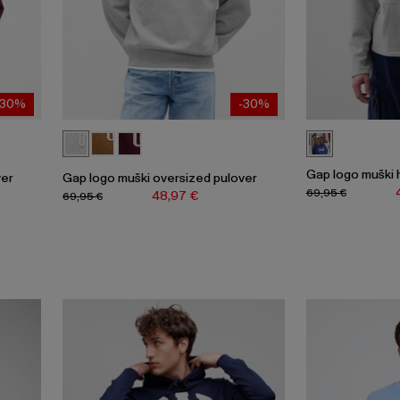
-30%
-30%
Gap logo muški 
ver
Gap logo muški oversized pulover
69,95 €
48,97 €
69,95 €