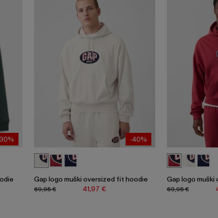
-30%
-40%
oodie
Gap logo muški oversized fit hoodie
Gap logo muški 
41,97 €
69,95 €
69,95 €