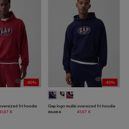
-40%
-40%
oversized fit hoodie
Gap logo muški oversized fit hoodie
41,97 €
41,97 €
69,95 €