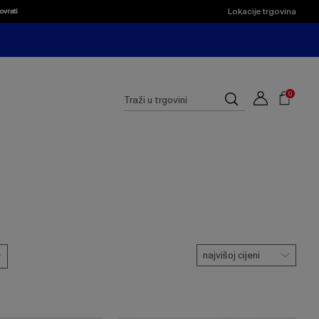
Lokacije trgovina
ovrati
Shoppi
Cart
Suggested
0
Traži
site
u
content
trgovini
and
search
history
menu
najvišoj cijeni