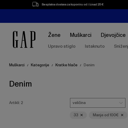
Popis
Besplatna dostava za kupovinu od i iznad 25 €
proizvoda
Žene
Muškarci
Djevojčice
Upravo stiglo
Istaknuto
Snižen
Muškarci
Kategorije
Kratke hlače
Denim
/
/
/
Denim
Pritisnite
Veličina
Ukloni
Ukloni
tipku
veličina
Artikli:
2
Enter
za
33
Manje od 100€
skupljanje
ili