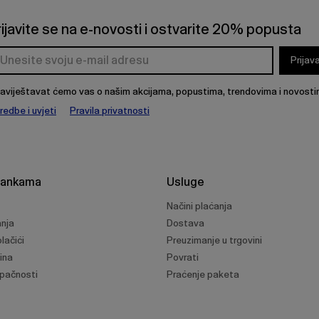
rijavite se na e-novosti i ostvarite 20% popusta
Prijav
aviještavat ćemo vas o našim akcijama, popustima, trendovima i novosti
redbe i uvjeti
Pravila privatnosti
rankama
Usluge
Načini plaćanja
anja
Dostava
lačići
Preuzimanje u trgovini
ina
Povrati
upačnosti
Praćenje paketa