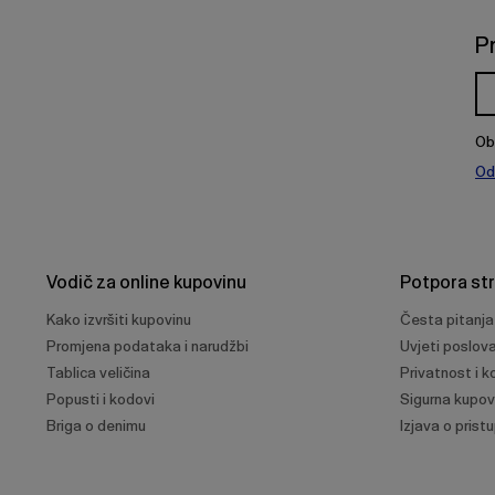
P
Ob
Od
Vodič za online kupovinu
Potpora st
Kako izvršiti kupovinu
Česta pitanja
Promjena podataka i narudžbi
Uvjeti poslov
Tablica veličina
Privatnost i ko
Popusti i kodovi
Sigurna kupov
Briga o denimu
Izjava o prist