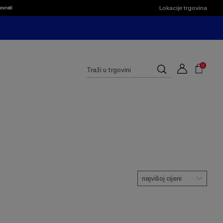
Lokacije trgovina
ovrati
Shoppi
Cart
Suggested
0
Traži
site
u
content
trgovini
and
search
history
menu
najvišoj cijeni