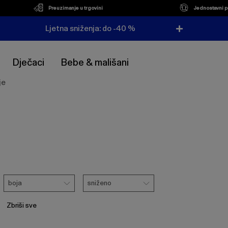
Preuzimanje u trgovini
Jednostavni p
Ljetna sniženja: do -40 %
Dječaci
Bebe & mališani
je
Boja
Sniženo
boja
sniženo
Zbriši sve