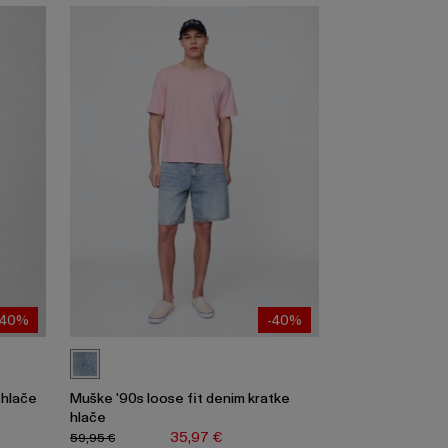
-40%
-40%
 hlače
Muške '90s loose fit denim kratke
hlače
35,97 €
59,95 €