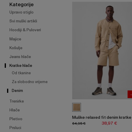
širenje
Kategorije
izbornika.
Upravo stiglo
Svi muški artikli
Hoodiji & Puloveri
Majice
Košulje
Jeans hlače
Kratke hlače
Od tkanine
Za slobodno vrijeme
Denim
Trenirke
Hlače
Muške relaxed fit denim kratke
Pletivo
38,97 €
64,95 €
Prsluci