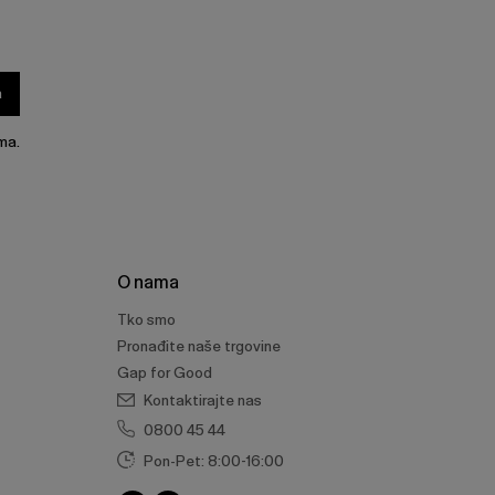
a
ma.
O nama
Tko smo
Pronađite naše trgovine
Gap for Good
Kontaktirajte nas
0800 45 44
Pon-Pet: 8:00-16:00