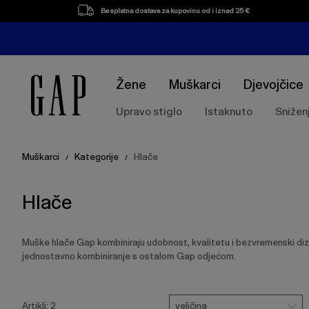
Popis
Besplatna dostava za kupovinu od i iznad 25 €
proizvoda
Žene
Muškarci
Djevojčice
Upravo stiglo
Istaknuto
Snižen
Muškarci
Kategorije
Hlače
/
/
Hlače
Muške hlače Gap kombiniraju udobnost, kvalitetu i bezvremenski diza
jednostavno kombiniranje s ostalom Gap odjećom.
Pritisnite
Veličina
Ukloni
tipku
veličina
Artikli:
2