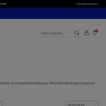
Lokacije trgovina
ovrati
Shoppi
Cart
Suggested
0
Traži
site
u
content
trgovini
and
search
history
menu
ernih do formalnijih kombinacija. Minimalistički dizajn omogućuje
razvrstaj po