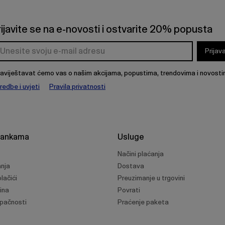
rijavite se na e-novosti i ostvarite 20% popusta
Prijav
aviještavat ćemo vas o našim akcijama, popustima, trendovima i novosti
redbe i uvjeti
Pravila privatnosti
rankama
Usluge
Načini plaćanja
anja
Dostava
lačići
Preuzimanje u trgovini
ina
Povrati
upačnosti
Praćenje paketa