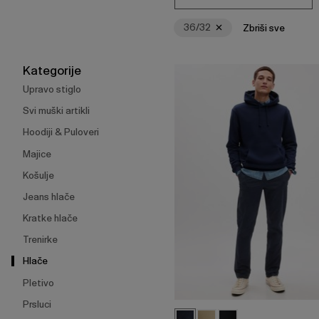
Enter
za
36/32
Zbriši sve
skupljanje
ili
širenje
Kategorije
izbornika.
Upravo stiglo
Svi muški artikli
Hoodiji & Puloveri
Majice
Košulje
Jeans hlače
Kratke hlače
Trenirke
Hlače
Pletivo
Prsluci