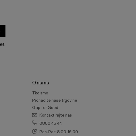
a
ma.
O nama
Tko smo
Pronađite naše trgovine
Gap for Good
Kontaktirajte nas
0800 45 44
Pon-Pet: 8:00-16:00