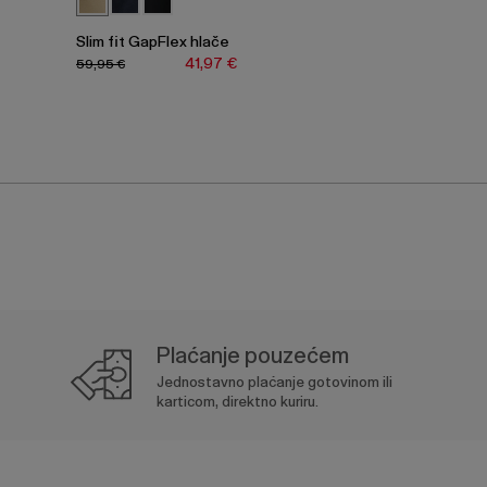
Slim fit GapFlex hlače
41,97 €
59,95 €
Plaćanje pouzećem
Jednostavno plaćanje gotovinom ili
karticom, direktno kuriru.