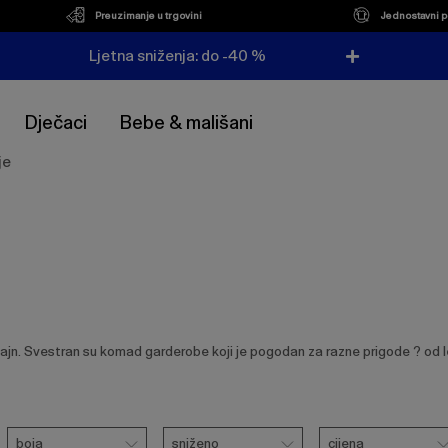
Preuzimanje u trgovini
Jednostavni p
Ljetna sniženja: do -40 %
Dječaci
Bebe & mališani
je
jn. Svestran su komad garderobe koji je pogodan za razne prigode ? od lež
Boja
Sniženo
Cijena
boja
sniženo
cijena