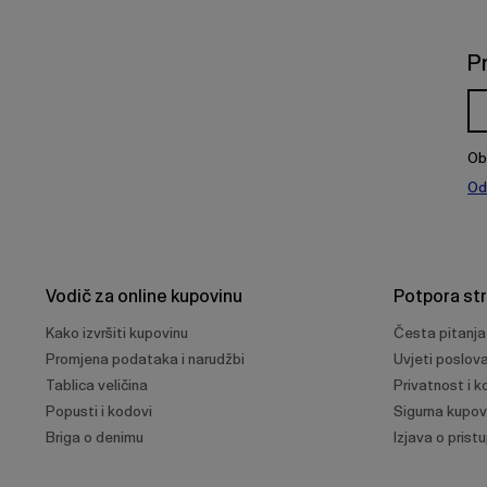
P
Ob
Od
Vodič za online kupovinu
Potpora st
Kako izvršiti kupovinu
Česta pitanja
Promjena podataka i narudžbi
Uvjeti poslov
Tablica veličina
Privatnost i ko
Popusti i kodovi
Sigurna kupov
Briga o denimu
Izjava o prist