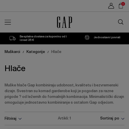
Popis
Sho
0
proizvoda
Car
Traži
u
trgovin
Besplatna dostava za kupovinu od i
Jednostavni povrati
iznad 25 €
Muškarci
Kategorije
Hlače
/
/
Hlače
Muške hlače Gap kombiniraju udobnost, kvalitetu i bezvremenski
dizajn. Svestran su komad garderobe koji je pogodan za razne
prigode ? od ležernih do formalnijih kombinacija. Minimalistički dizajn
omogućuje jednostavno kombiniranje s ostalom Gap odjećom.
Pritisnite
Ukloni
Artikli:
1
Sortiraj po
Filtriraj
tipku
Enter