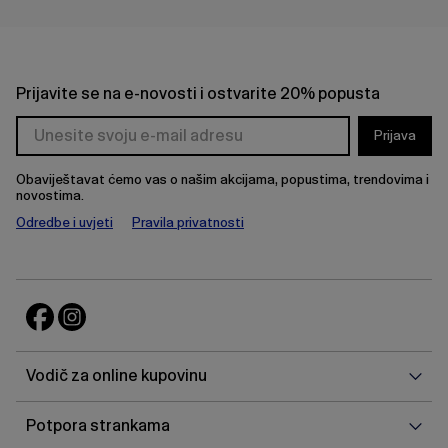
Prijavite se na e-novosti i ostvarite 20% popusta
Prijava
Obaviještavat ćemo vas o našim akcijama, popustima, trendovima i
novostima.
Odredbe i uvjeti
Pravila privatnosti
Vodi
Vodič za online kupovinu
za
onlin
Potp
Potpora strankama
kupo
stra