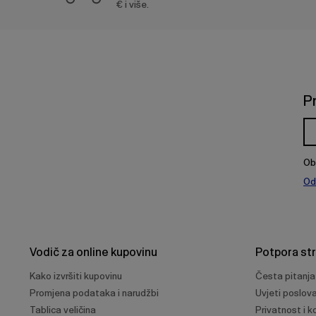
€ i više.
P
Ob
Od
Vodič za online kupovinu
Potpora st
Kako izvršiti kupovinu
Česta pitanja
Promjena podataka i narudžbi
Uvjeti poslov
Tablica veličina
Privatnost i ko