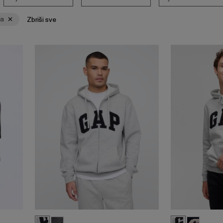
ta
Zbriši sve