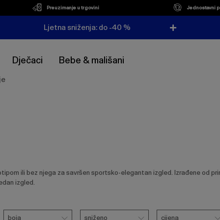
Preuzimanje u trgovini
Jednostavni p
Ljetna sniženja: do -40 %
Dječaci
Bebe & mališani
je
om ili bez njega za savršen sportsko-elegantan izgled. Izrađene od priro
edan izgled.
Boja
Sniženo
Cijena
boja
sniženo
cijena