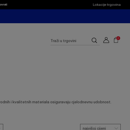
Lokacije trgovina
ovrati
Shoppi
Cart
Suggested
0
Traži
site
u
content
trgovini
and
search
history
menu
dnih i kvalitetnih materiala osiguravaju cjelodnevnu udobnost.
najvišoj cijeni