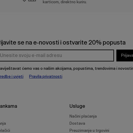
karticom, direktno kuriru.
rijavite se na e-novosti i ostvarite 20% popusta
Prijav
aviještavat ćemo vas o našim akcijama, popustima, trendovima i novosti
redbe i uvjeti
Pravila privatnosti
rankama
Usluge
Načini plaćanja
anja
Dostava
lačići
Preuzimanje u trgovini