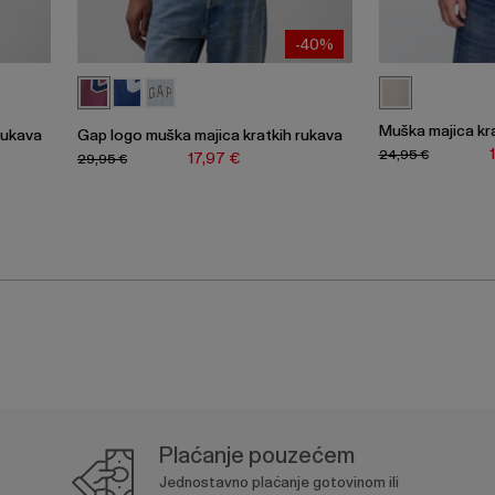
-40%
Muška majica kr
rukava
Gap logo muška majica kratkih rukava
24,95 €
17,97 €
29,95 €
Plaćanje pouzećem
Jednostavno plaćanje gotovinom ili