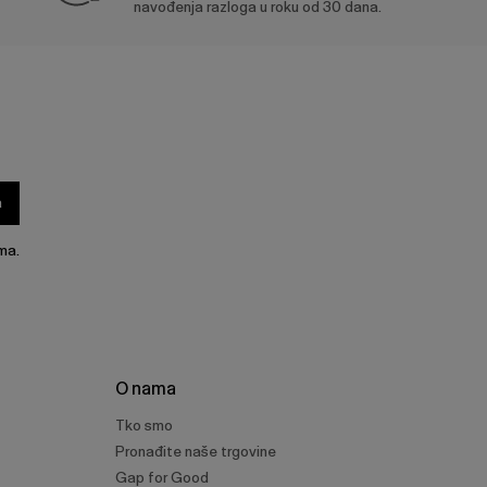
navođenja razloga u roku od 30 dana.
a
ma.
O nama
Tko smo
Pronađite naše trgovine
Gap for Good