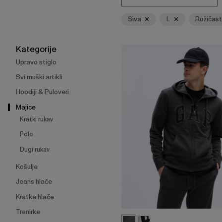
Enter
za
Siva
L
Ružičas
skupljanje
ili
širenje
Kategorije
izbornika.
Upravo stiglo
Svi muški artikli
Hoodiji & Puloveri
Majice
Kratki rukav
Polo
Dugi rukav
Košulje
Jeans hlače
Kratke hlače
Trenirke