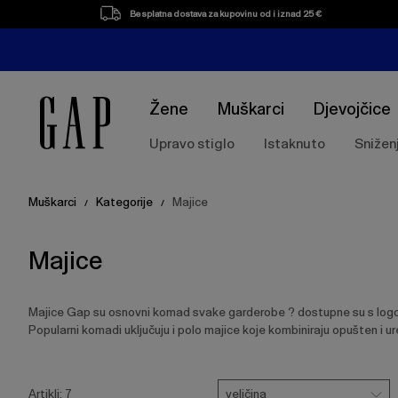
Popis
Besplatna dostava za kupovinu od i iznad 25 €
proizvoda
Žene
Muškarci
Djevojčice
Upravo stiglo
Istaknuto
Snižen
Muškarci
Kategorije
Majice
/
/
Majice
Majice Gap su osnovni komad svake garderobe ? dostupne su s logotip
Popularni komadi uključuju i polo majice koje kombiniraju opušten i ur
Pritisnite
Veličina
Ukloni
Ukloni
Ukloni
tipku
veličina
Artikli:
7