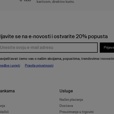
karticom, direktno kuriru.
rijavite se na e-novosti i ostvarite 20% popusta
Prijav
aviještavat ćemo vas o našim akcijama, popustima, trendovima i novosti
redbe i uvjeti
Pravila privatnosti
rankama
Usluge
Načini plaćanja
anja
Dostava
lačići
Preuzimanje u trgovini