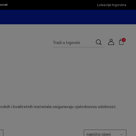
Lokacije trgovina
ovrati
Shoppi
Cart
Suggested
0
Traži
site
u
content
trgovini
and
search
history
menu
dnih i kvalitetnih materiala osiguravaju cjelodnevnu udobnost.
najnižoj cijeni