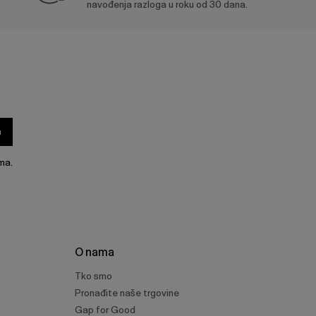
navođenja razloga u roku od 30 dana.
a
ma.
O nama
Tko smo
Pronađite naše trgovine
Gap for Good