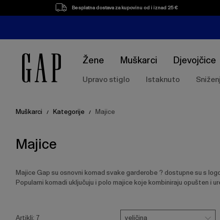
Popis
Besplatna dostava za kupovinu od i iznad 25 €
proizvoda
Žene
Muškarci
Djevojčice
Upravo stiglo
Istaknuto
Snižen
Muškarci
Kategorije
Majice
/
/
Majice
Majice Gap su osnovni komad svake garderobe ? dostupne su s logotip
Popularni komadi uključuju i polo majice koje kombiniraju opušten i ur
Pritisnite
Veličina
Ukloni
Ukloni
Uklon
tipku
veličina
Artikli:
7