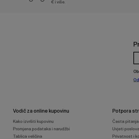
€ i više.
P
Ob
Od
Vodič za online kupovinu
Potpora st
Kako izvršiti kupovinu
Česta pitanja
Promjena podataka i narudžbi
Uvjeti poslov
Tablica veličina
Privatnost i ko