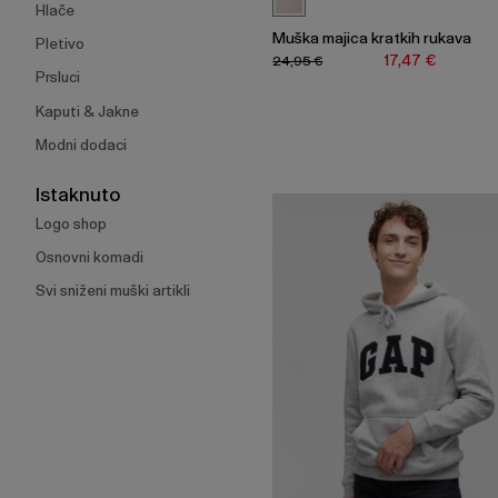
Hlače
Muška majica kratkih rukava
Pletivo
17,47 €
24,95 €
Prsluci
Kaputi & Jakne
Modni dodaci
Istaknuto
Logo shop
Osnovni komadi
Svi sniženi muški artikli