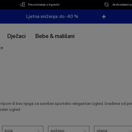
Preuzimanje u trgovini
Jednostavni p
Ljetna sniženja: do -40 %
Dječaci
Bebe & mališani
je
om ili bez njega za savršen sportsko-elegantan izgled. Izrađene od priro
edan izgled.
i
Boja
Sniženo
Cijena
boja
sniženo
cijena