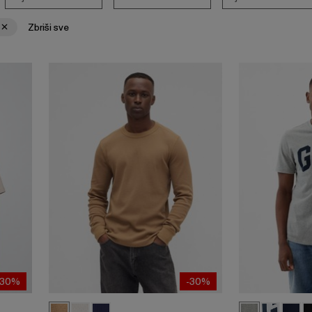
Zbriši sve
-30%
-30%