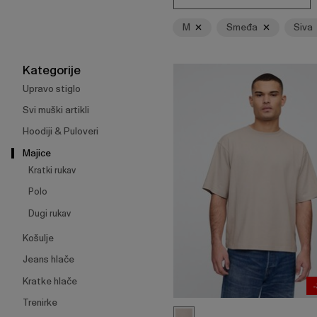
Enter
za
M
Smeđa
Siva
skupljanje
ili
širenje
Kategorije
izbornika.
Upravo stiglo
Svi muški artikli
Hoodiji & Puloveri
Majice
Kratki rukav
Polo
Dugi rukav
Košulje
Jeans hlače
Kratke hlače
Trenirke