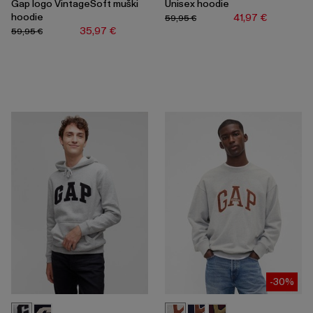
Gap logo VintageSoft muški
Unisex hoodie
hoodie
41,97 €
59,95 €
35,97 €
59,95 €
-30%