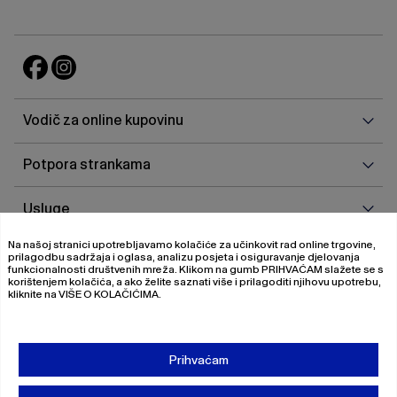
Vodi
Vodič za online kupovinu
za
onlin
Potp
Potpora strankama
kupo
stra
Uslu
Usluge
Na našoj stranici upotrebljavamo kolačiće za učinkovit rad online trgovine,
O
O nama
prilagodbu sadržaja i oglasa, analizu posjeta i osiguravanje djelovanja
nam
funkcionalnosti društvenih mreža. Klikom na gumb
PRIHVAĆAM
slažete se s
korištenjem kolačića, a ako želite saznati više i prilagoditi njihovu upotrebu,
kliknite na
VIŠE O KOLAČIĆIMA
.
© 2026 Magistrat International
Pravila o privatnosti
Prihvaćam
Uvjeti poslovanja
O nama