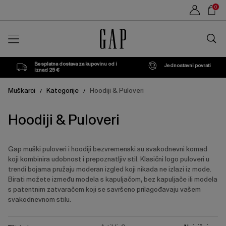
Popis
Sho
0
proizvoda
Car
Traži
u
trgovin
Besplatna dostava za kupovinu od i
Jednostavni povrati
iznad 25 €
Muškarci
Kategorije
Hoodiji & Puloveri
/
/
Hoodiji & Puloveri
Gap muški puloveri i hoodiji bezvremenski su svakodnevni komad
koji kombinira udobnost i prepoznatljiv stil. Klasični logo puloveri u
trendi bojama pružaju moderan izgled koji nikada ne izlazi iz mode.
Birati možete između modela s kapuljačom, bez kapuljače ili modela
s patentnim zatvaračem koji se savršeno prilagođavaju vašem
svakodnevnom stilu.
Pritisnite
Ukloni