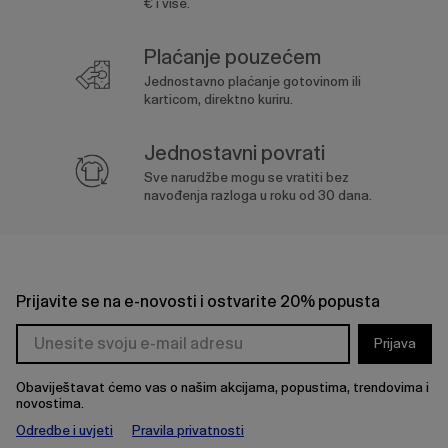
€ i više.
Plaćanje pouzećem
Jednostavno plaćanje gotovinom ili
karticom, direktno kuriru.
Jednostavni povrati
Sve narudžbe mogu se vratiti bez
navođenja razloga u roku od 30 dana.
Prijavite se na e-novosti i ostvarite 20% popusta
Prijava
Obaviještavat ćemo vas o našim akcijama, popustima, trendovima i
novostima.
Odredbe i uvjeti
Pravila privatnosti