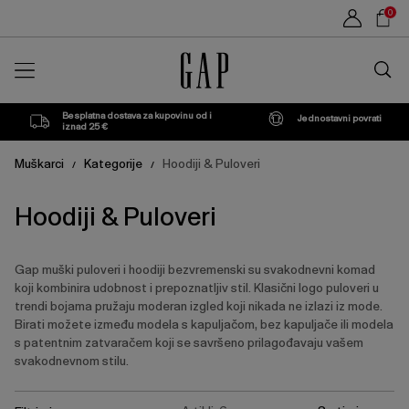
Popis
Sho
0
proizvoda
Car
Traži
u
trgovin
Besplatna dostava za kupovinu od i
Jednostavni povrati
iznad 25 €
Muškarci
Kategorije
Hoodiji & Puloveri
/
/
Hoodiji & Puloveri
Gap muški puloveri i hoodiji bezvremenski su svakodnevni komad
koji kombinira udobnost i prepoznatljiv stil. Klasični logo puloveri u
trendi bojama pružaju moderan izgled koji nikada ne izlazi iz mode.
Birati možete između modela s kapuljačom, bez kapuljače ili modela
s patentnim zatvaračem koji se savršeno prilagođavaju vašem
svakodnevnom stilu.
Pritisnite
Ukloni
Ukloni
Ukloni
Ukloni