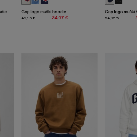
odie
Gap logo muški hoodie
Gap logo muški 
34,97 €
49,95 €
54,95 €