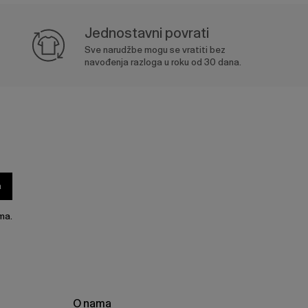
Jednostavni povrati
Sve narudžbe mogu se vratiti bez
navođenja razloga u roku od 30 dana.
a
ma.
O nama