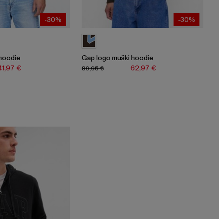
-30%
-30%
hoodie
Gap logo muški hoodie
41,97 €
62,97 €
89,95 €