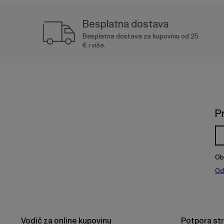
Besplatna dostava
Besplatna dostava za kupovinu od 25
€ i više.
P
Ob
Od
Vodič za online kupovinu
Potpora st