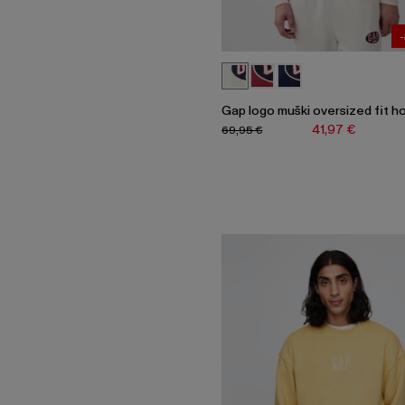
Gap logo muški oversized fit h
41,97 €
69,95 €