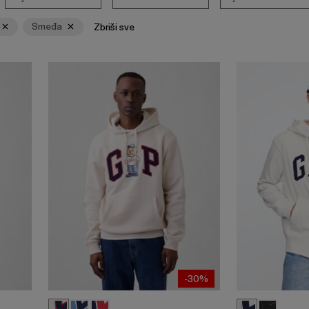
Smeđa
Zbriši sve
-30%