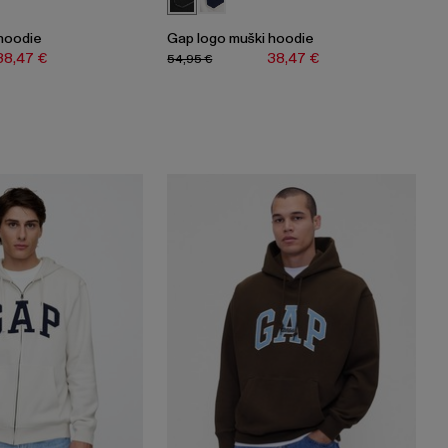
hoodie
Gap logo muški hoodie
38,47 €
38,47 €
54,95 €