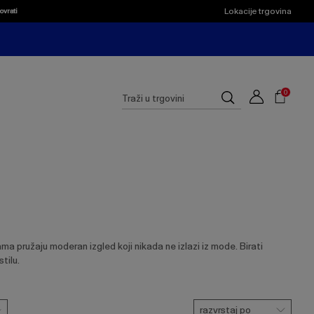
Lokacije trgovina
ovrati
Shoppi
Cart
Suggested
0
Traži
site
u
content
trgovini
and
search
history
menu
ma pružaju moderan izgled koji nikada ne izlazi iz mode. Birati
tilu.
razvrstaj po