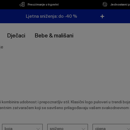
Preuzimanje u trgovini
Jednostavni p
Ljetna sniženja: do -40 %
Dječaci
Bebe & mališani
je
ombinira udobnost i prepoznatljiv stil. Klasični logo puloveri u trendi boja
tentnim zatvaračem koji se savršeno prilagođavaju vašem svakodnevnom s
i
Boja
Ukloni
Sniženo
Cijena
boja
sniženo
cijena