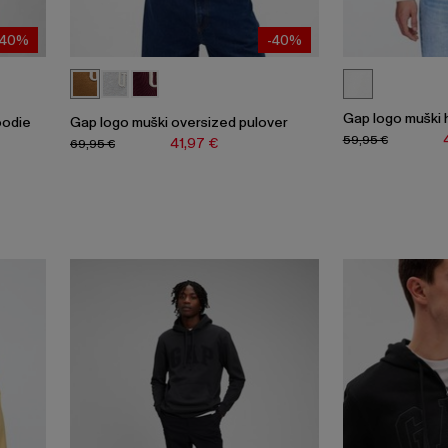
-40%
-40%
Gap logo muški 
oodie
Gap logo muški oversized pulover
59,95 €
41,97 €
69,95 €