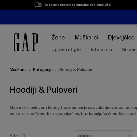
Popis
Besplatna dostava za kupovinu od i iznad 25 €
proizvoda
Žene
Muškarci
Djevojčice
Upravo stiglo
Istaknuto
Snižen
Muškarci
Kategorije
Hoodiji & Puloveri
/
/
Hoodiji & Puloveri
Gap muški puloveri i hoodiji bezvremenski su svakodnevni komad koji k
možete između modela s kapuljačom, bez kapuljače ili modela s pa
Pritisnite
Veličina
Ukloni
Ukloni
Uklon
tipku
veličina
Artikli:
11