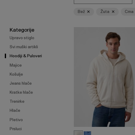
Enter
za
Bež
Žuta
Crna
skupljanje
ili
širenje
Kategorije
izbornika.
Upravo stiglo
Svi muški artikli
Hoodiji & Puloveri
Majice
Košulje
Jeans hlače
Kratke hlače
Trenirke
Hlače
Pletivo
Prsluci