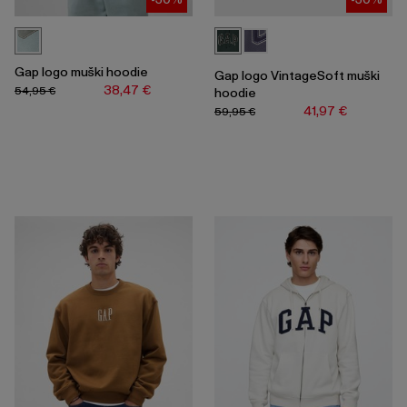
Gap logo muški hoodie
Gap logo VintageSoft muški
38,47 €
54,95 €
hoodie
41,97 €
59,95 €