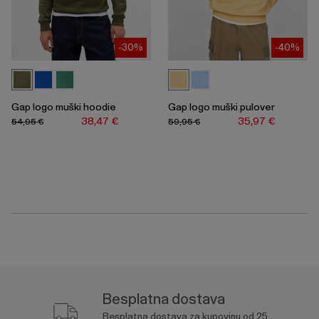
-30%
-40%
Gap logo muški hoodie
Gap logo muški pulover
38,47 €
35,97 €
54,95 €
59,95 €
Besplatna dostava
Besplatna dostava za kupovinu od 25