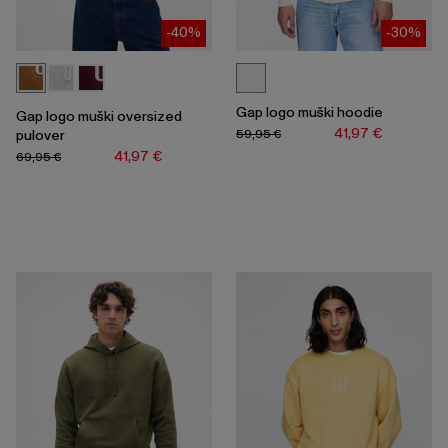
-40%
-30%
Gap logo muški hoodie
Gap logo muški oversized
41,97 €
59,95 €
pulover
41,97 €
69,95 €