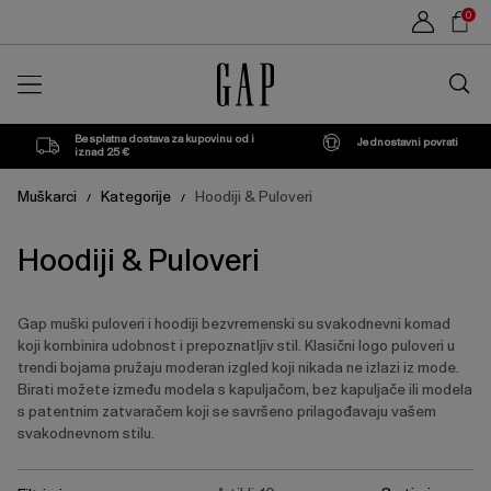
Popis
Sho
0
proizvoda
Car
Traži
u
trgovin
Besplatna dostava za kupovinu od i
Jednostavni povrati
iznad 25 €
Muškarci
Kategorije
Hoodiji & Puloveri
/
/
Hoodiji & Puloveri
Gap muški puloveri i hoodiji bezvremenski su svakodnevni komad
koji kombinira udobnost i prepoznatljiv stil. Klasični logo puloveri u
trendi bojama pružaju moderan izgled koji nikada ne izlazi iz mode.
Birati možete između modela s kapuljačom, bez kapuljače ili modela
s patentnim zatvaračem koji se savršeno prilagođavaju vašem
svakodnevnom stilu.
Pritisnite
Ukloni
Ukloni
Ukloni
Ukloni