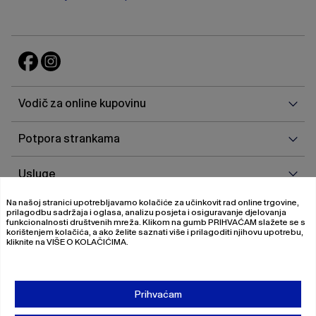
Vodi
Vodič za online kupovinu
za
onlin
Potp
Potpora strankama
kupo
stra
Uslu
Usluge
Na našoj stranici upotrebljavamo kolačiće za učinkovit rad online trgovine,
O
O nama
prilagodbu sadržaja i oglasa, analizu posjeta i osiguravanje djelovanja
nam
funkcionalnosti društvenih mreža. Klikom na gumb
PRIHVAĆAM
slažete se s
korištenjem kolačića, a ako želite saznati više i prilagoditi njihovu upotrebu,
kliknite na
VIŠE O KOLAČIĆIMA
.
© 2026 Magistrat International
Pravila o privatnosti
Prihvaćam
Uvjeti poslovanja
O nama