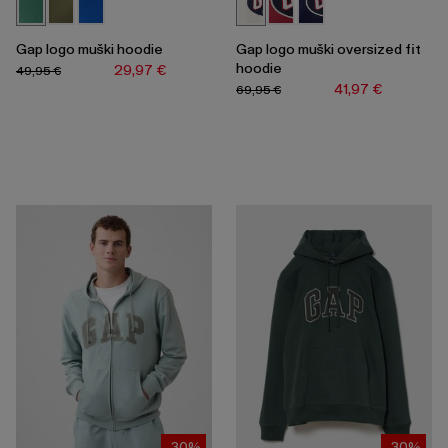
Gap logo muški hoodie
Gap logo muški oversized fit
hoodie
29,97 €
49,95 €
41,97 €
69,95 €
-30%
-30%