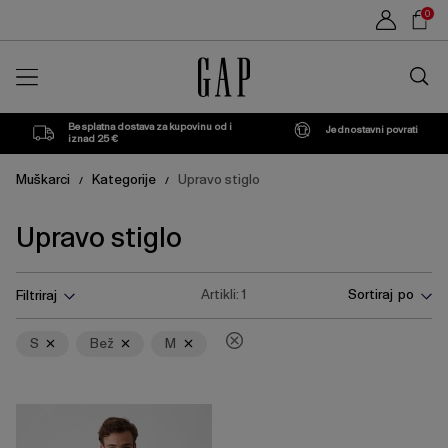
Popis
Sho
0
proizvoda
Car
Traži
u
trgovin
Besplatna dostava za kupovinu od i
Jednostavni povrati
iznad 25 €
Muškarci
Kategorije
Upravo stiglo
/
/
Upravo stiglo
Pritisnite
Ukloni
Ukloni
Ukloni
Artikli:
1
Sortiraj po
Filtriraj
tipku
Enter
za
S
Bež
M
skupljanje
ili
širenje
izbornika.