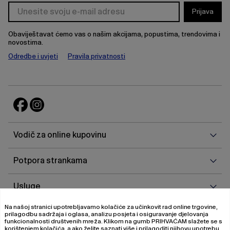
Prijava
Obaviještavat ćemo vas o našim akcijama, popustima, trendovima i
novostima.
Odredbe i uvjeti
Pravila privatnosti
Vodi
Vodič za online kupovinu
za
onlin
Potp
Potpora strankama
kupo
stra
Uslu
Usluge
Na našoj stranici upotrebljavamo kolačiće za učinkovit rad online trgovine,
O
O nama
prilagodbu sadržaja i oglasa, analizu posjeta i osiguravanje djelovanja
nam
funkcionalnosti društvenih mreža. Klikom na gumb
PRIHVAĆAM
slažete se s
korištenjem kolačića, a ako želite saznati više i prilagoditi njihovu upotrebu,