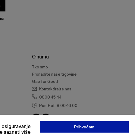
a
ma.
O nama
Tko smo
Pronađite naše trgovine
Gap for Good
Kontaktirajte nas
0800 45 44
Pon-Pet: 8:00-16:00
 i osiguravanje
Prihvaćam
e saznati više