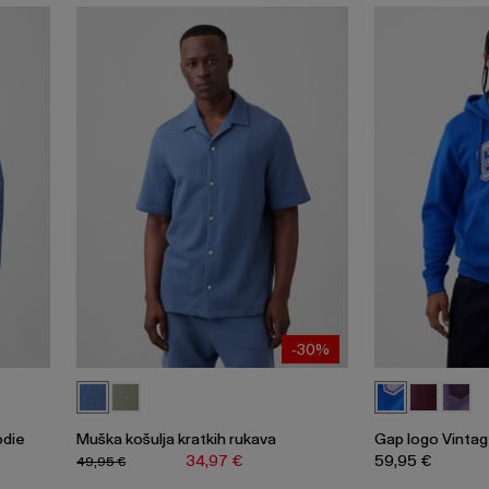
-30%
odie
Muška košulja kratkih rukava
Gap logo Vintag
34,97 €
59,95 €
49,95 €