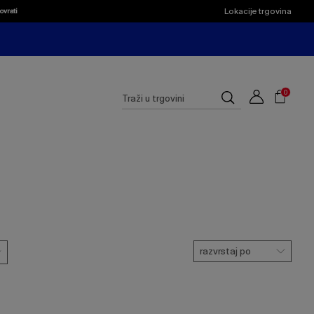
Lokacije trgovina
ovrati
Shoppi
Cart
Suggested
0
Traži
site
u
content
trgovini
and
search
history
menu
razvrstaj po