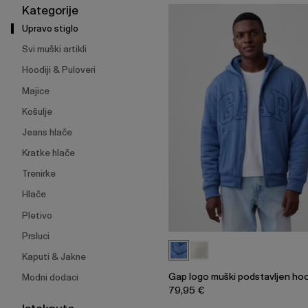
širenje
Kategorije
izbornika.
Upravo stiglo
Svi muški artikli
Hoodiji & Puloveri
Majice
Košulje
Jeans hlače
Kratke hlače
Trenirke
Hlače
Pletivo
Prsluci
Kaputi & Jakne
Gap logo muški podstavljen ho
Modni dodaci
79,95 €