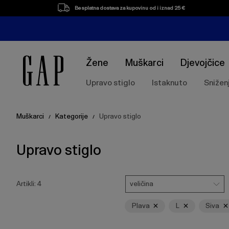
Popis
Besplatna dostava za kupovinu od i iznad 25 €
proizvoda
Žene
Muškarci
Djevojčice
Upravo stiglo
Istaknuto
Snižen
Muškarci
Kategorije
Upravo stiglo
/
/
Upravo stiglo
Pritisnite
Veličina
Ukloni
Ukloni
Ukloni
tipku
veličina
Artikli:
4
Enter
za
Plava
L
Siva
skupljanje
ili