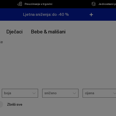
Preuzimanje u trgovini
Jednostavni p
Ljetna sniženja: do -40 %
Dječaci
Bebe & mališani
je
Boja
Sniženo
Cijena
boja
sniženo
cijena
Zbriši sve