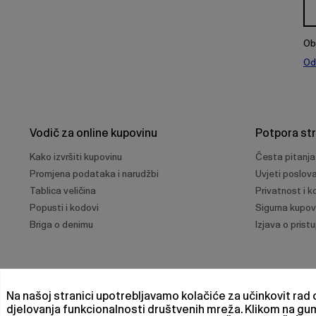
Ob
Od
Vodič za online kupovinu
Potpora st
Kako izvršiti kupovinu
Česta pitanja
Promjena podataka i narudžbi
Uvjeti poslov
Tablica veličina
Privatnost i ko
Popusti i kodovi
Sigurna kupov
Briga o denimu
Izjava o prist
Na našoj stranici upotrebljavamo kolačiće za učinkovit rad o
djelovanja funkcionalnosti društvenih mreža. Klikom na g