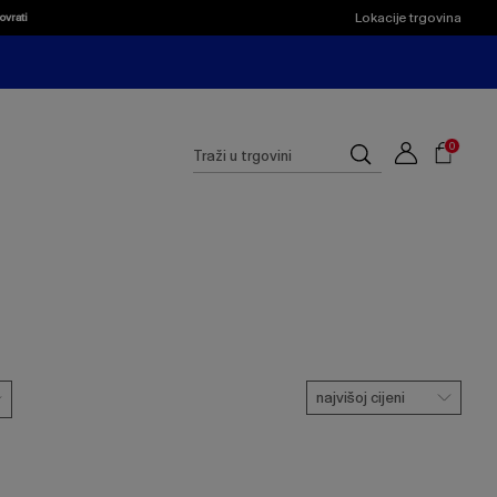
Lokacije trgovina
ovrati
Shoppi
Cart
Suggested
0
Traži
site
u
content
trgovini
and
search
history
menu
najvišoj cijeni