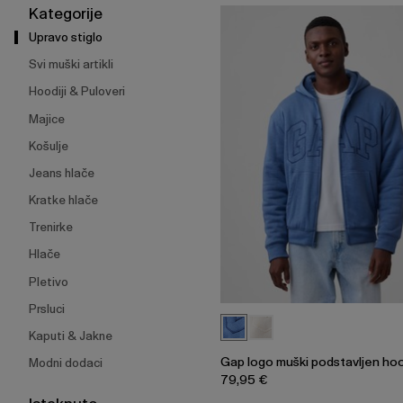
širenje
Kategorije
izbornika.
Upravo stiglo
Svi muški artikli
Hoodiji & Puloveri
Majice
Košulje
Jeans hlače
Kratke hlače
Trenirke
Hlače
Pletivo
Prsluci
Kaputi & Jakne
Gap logo muški podstavljen ho
Modni dodaci
79,95 €