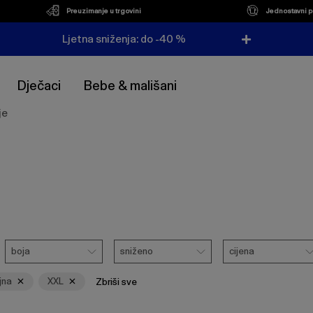
Preuzimanje u trgovini
Jednostavni p
Ljetna sniženja: do -40 %
Dječaci
Bebe & mališani
je
Boja
Ukloni
Sniženo
Cijena
boja
sniženo
cijena
jna
XXL
Zbriši sve