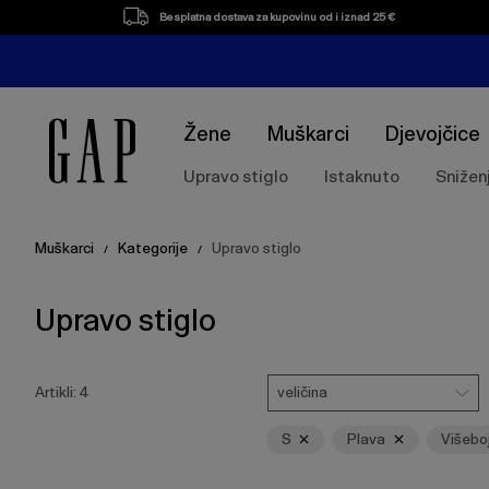
Popis
Besplatna dostava za kupovinu od i iznad 25 €
proizvoda
Žene
Muškarci
Djevojčice
Upravo stiglo
Istaknuto
Snižen
Muškarci
Kategorije
Upravo stiglo
/
/
Upravo stiglo
Pritisnite
Veličina
Ukloni
Ukloni
Ukloni
tipku
veličina
Artikli:
4
Enter
za
S
Plava
Višebo
skupljanje
ili