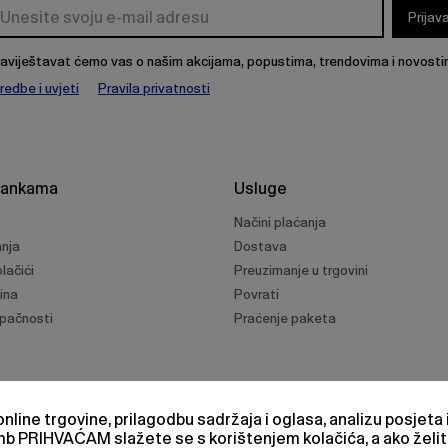
Prijav
aviještavat ćemo vas o našim akcijama, popustima, trendovima i novosti
redbe i uvjeti
Pravila privatnosti
rankama
Usluge
Načini plaćanja
anja
Dostava
lačići
Preuzimanje u trgovini
ina
Povrati
upačnosti
Praćenje paketa
nline trgovine, prilagodbu sadržaja i oglasa, analizu posjeta
umb
PRIHVAĆAM
slažete se s korištenjem kolačića, a ako želit