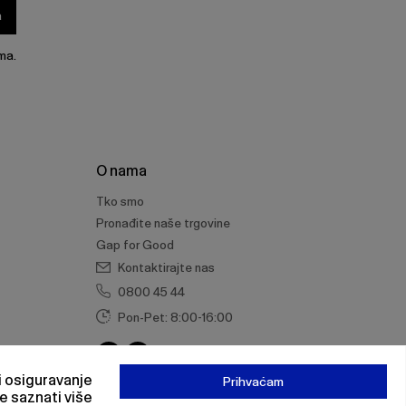
a
ma.
O nama
Tko smo
Pronađite naše trgovine
Gap for Good
Kontaktirajte nas
0800 45 44
Pon-Pet: 8:00-16:00
 i osiguravanje
Prihvaćam
e saznati više