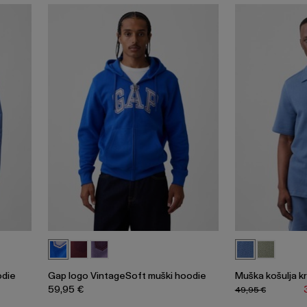
odie
Gap logo VintageSoft muški hoodie
Muška košulja kr
59,95 €
49,95 €