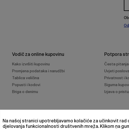
Ob
Od
Vodič za online kupovinu
Potpora st
Kako izvršiti kupovinu
Česta pitanja
Promjena podataka i narudžbi
Uvjeti poslov
Tablica veličina
Privatnost i ko
Popusti i kodovi
Sigurna kupov
Briga o denimu
Izjava o prist
Na našoj stranici upotrebljavamo kolačiće za učinkovit rad o
djelovanja funkcionalnosti društvenih mreža. Klikom na g