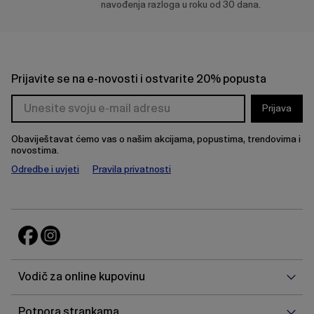
navođenja razloga u roku od 30 dana.
Prijavite se na e-novosti i ostvarite 20% popusta
Prijava
Obaviještavat ćemo vas o našim akcijama, popustima, trendovima i
novostima.
Odredbe i uvjeti
Pravila privatnosti
Vodi
Vodič za online kupovinu
za
onlin
Potp
Potpora strankama