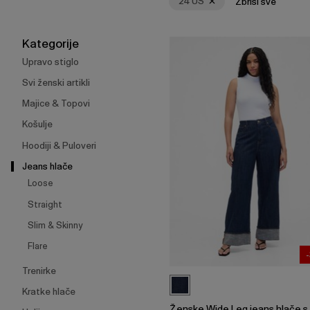
24 US
Zbriši sve
skupljanje
ili
širenje
Kategorije
izbornika.
Upravo stiglo
Svi ženski artikli
Majice & Topovi
Košulje
Hoodiji & Puloveri
Jeans hlače
Loose
Straight
Slim & Skinny
Flare
Trenirke
Kratke hlače
Ženske Wide Leg jeans hlače s