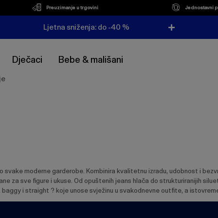
Preuzimanje u trgovini
Jednostavni p
Ljetna sniženja: do -40 %
Dječaci
Bebe & mališani
je
io svake moderne garderobe. Kombinira kvalitetnu izradu, udobnost i bezvre
rane za sve figure i ukuse. Od opuštenih jeans hlača do strukturiranijih sil
, baggy i straight ? koje unose svježinu u svakodnevne outfite, a istovre