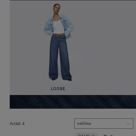
LOOSE
Pritisnite
Veličina
Ukloni
tipku
veličina
Artikli:
4
Enter
za