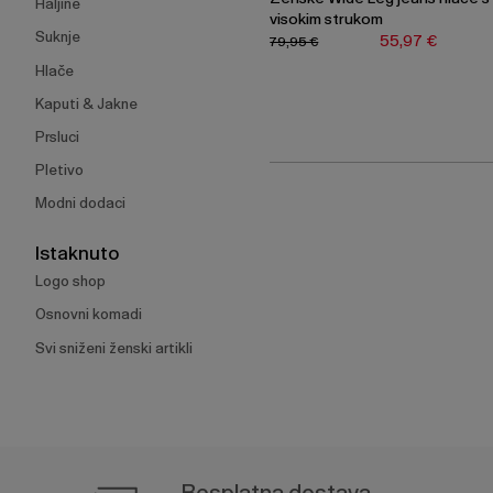
Haljine
visokim strukom
Suknje
55,97 €
79,95 €
Hlače
Kaputi & Jakne
Prsluci
Pletivo
Modni dodaci
Istaknuto
Logo shop
Osnovni komadi
Svi sniženi ženski artikli
Besplatna dostava