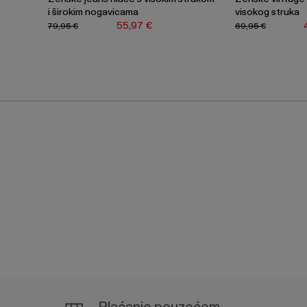
i širokim nogavicama
visokog struka
55,97 €
79,95 €
69,95 €
Plaćanje pouzećem