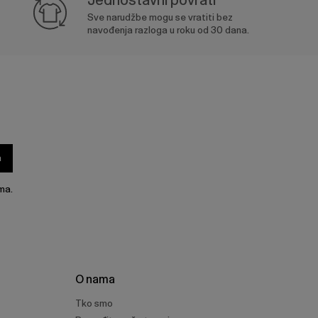
Sve narudžbe mogu se vratiti bez
navođenja razloga u roku od 30 dana.
a
ma.
O nama
Tko smo