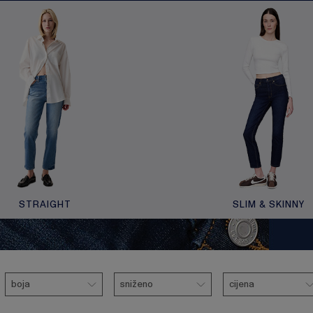
STRAIGHT
SLIM & SKINNY
Boja
Sniženo
Cijena
boja
sniženo
cijena