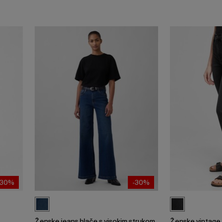
-30%
-30%
Ženske jeans hlače s visokim strukom
Ženske vintage 