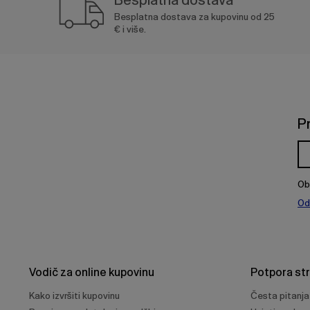
Besplatna dostava za kupovinu od 25
€ i više.
P
Ob
Od
Vodič za online kupovinu
Potpora st
Kako izvršiti kupovinu
Česta pitanja