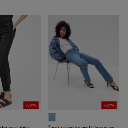
-30%
-30%
slim jeans hlače
Ženske straight jeans hlače srednje