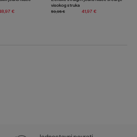
visokog struka
48,97 €
41,97 €
59,95 €
Jednostavni povrati