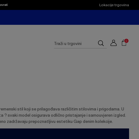
Lokacije trgovina
ovrati
Shoppi
Cart
Suggested
0
Traži
site
u
content
trgovini
and
search
history
menu
menski stil koji se prilagođava različitim stilovima i prigodama. U
ueta ? svaki model osigurava odlično pristajanje i samouvjeren izgled.
meno zadržavaju prepoznatljivu estetiku Gap denim kolekcije.