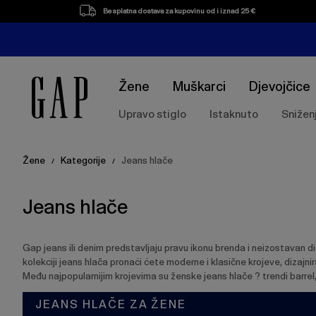
Popis
Besplatna dostava za kupovinu od i iznad 25 €
proizvoda
Žene
Muškarci
Djevojčice
Upravo stiglo
Istaknuto
Snižen
Žene
Kategorije
Jeans hlače
/
/
Jeans hlače
Gap jeans ili denim predstavljaju pravu ikonu brenda i neizostavan d
kolekciji jeans hlača pronaći ćete moderne i klasične krojeve, dizajni
Među najpopularnijim krojevima su ženske jeans hlače ? trendi barrel
JEANS HLAČE ZA ŽENE