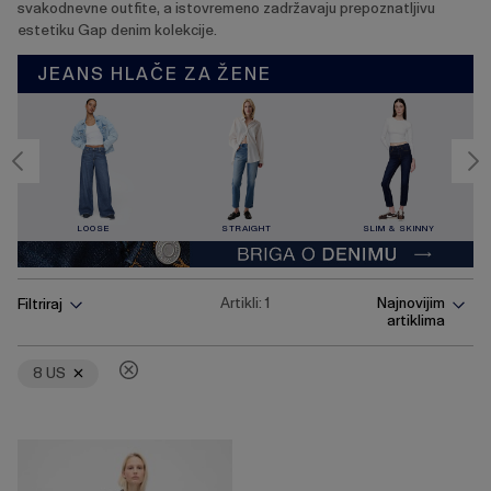
svakodnevne outfite, a istovremeno zadržavaju prepoznatljivu
estetiku Gap denim kolekcije.
JEANS HLAČE ZA ŽENE
LOOSE
STRAIGHT
SLIM & SKINNY
Pritisnite
Ukloni
Artikli:
1
Najnovijim
Filtriraj
tipku
artiklima
Enter
za
skupljanje
8 US
ili
širenje
izbornika.