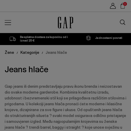
Popis
Sho
0
proizvoda
Car
Traži
u
trgovin
Besplatna dostava za kupovinu od i
Jednostavni povrati
iznad 25 €
Žene
Kategorije
Jeans hlače
/
/
Jeans hlače
Gap jeans ili denim predstavljaju pravu ikonu brenda i neizostavan
dio svake moderne garderobe. Kombinira kvalitetnu izradu,
udobnost i bezvremenski stil koji se prilagođava različitim stilovima i
prigodama. U kolekciji jeans hlača pronaći ćete moderne i klasične
krojeve, dizajnirane za sve figure i ukuse. Od opuštenih jeans hlača
do strukturiranijih silueta ? svaki model osigurava odlično pristajanje
i samouvjeren izgled. Među najpopularnijim krojevima su ženske
jeans hlače ? trendi barrel, baggy i straight ? koje unose svježinu u