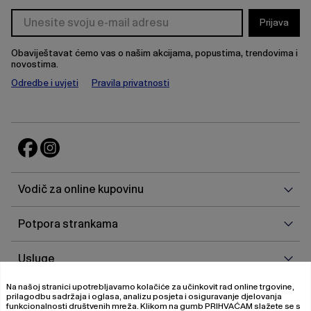
Prijava
Obaviještavat ćemo vas o našim akcijama, popustima, trendovima i
novostima.
Odredbe i uvjeti
Pravila privatnosti
Vodi
Vodič za online kupovinu
za
onlin
Potp
Potpora strankama
kupo
stra
Uslu
Usluge
Na našoj stranici upotrebljavamo kolačiće za učinkovit rad online trgovine,
O
O nama
prilagodbu sadržaja i oglasa, analizu posjeta i osiguravanje djelovanja
nam
funkcionalnosti društvenih mreža. Klikom na gumb
PRIHVAĆAM
slažete se s