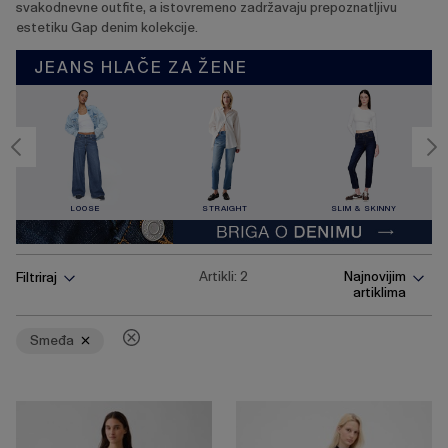
svakodnevne outfite, a istovremeno zadržavaju prepoznatljivu
estetiku Gap denim kolekcije.
JEANS HLAČE ZA ŽENE
LOOSE
STRAIGHT
SLIM & SKINNY
Pritisnite
Ukloni
Artikli:
2
Najnovijim
Filtriraj
tipku
artiklima
Enter
za
skupljanje
Smeđa
ili
širenje
izbornika.