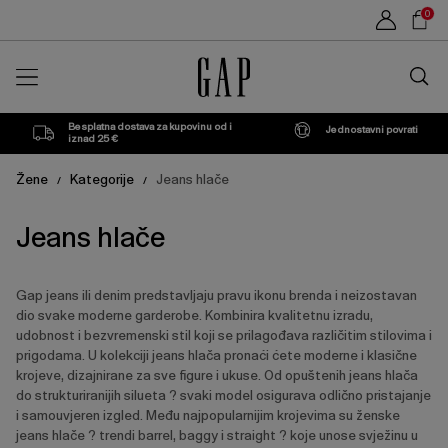
Popis
Sho
0
proizvoda
Car
Traži
u
trgovin
Besplatna dostava za kupovinu od i
Jednostavni povrati
iznad 25 €
Žene
Kategorije
Jeans hlače
/
/
Jeans hlače
Gap jeans ili denim predstavljaju pravu ikonu brenda i neizostavan
dio svake moderne garderobe. Kombinira kvalitetnu izradu,
udobnost i bezvremenski stil koji se prilagođava različitim stilovima i
prigodama. U kolekciji jeans hlača pronaći ćete moderne i klasične
krojeve, dizajnirane za sve figure i ukuse. Od opuštenih jeans hlača
do strukturiranijih silueta ? svaki model osigurava odlično pristajanje
i samouvjeren izgled. Među najpopularnijim krojevima su ženske
jeans hlače ? trendi barrel, baggy i straight ? koje unose svježinu u