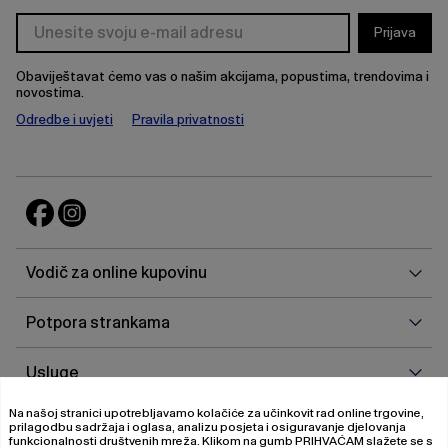
Prijava
Obaviještavat ćemo vas o našim akcijama, popustima, trendovima i
novostima.
Odredbe i uvjeti
Pravila privatnosti
Vodi
Vodič za online kupovinu
za
onlin
Potp
Potpora strankama
kupo
stra
Uslu
Usluge
Na našoj stranici upotrebljavamo kolačiće za učinkovit rad online trgovine,
O
O nama
prilagodbu sadržaja i oglasa, analizu posjeta i osiguravanje djelovanja
nam
funkcionalnosti društvenih mreža. Klikom na gumb
PRIHVAĆAM
slažete se s