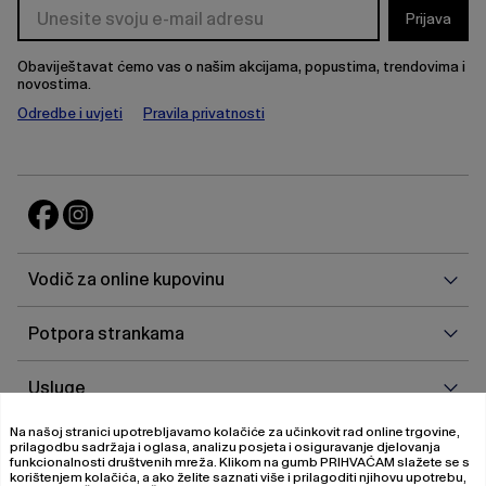
Prijava
Obaviještavat ćemo vas o našim akcijama, popustima, trendovima i
novostima.
Odredbe i uvjeti
Pravila privatnosti
Vodi
Vodič za online kupovinu
za
onlin
Potp
Potpora strankama
kupo
stra
Uslu
Usluge
Na našoj stranici upotrebljavamo kolačiće za učinkovit rad online trgovine,
O
O nama
prilagodbu sadržaja i oglasa, analizu posjeta i osiguravanje djelovanja
nam
funkcionalnosti društvenih mreža. Klikom na gumb
PRIHVAĆAM
slažete se s
korištenjem kolačića, a ako želite saznati više i prilagoditi njihovu upotrebu,