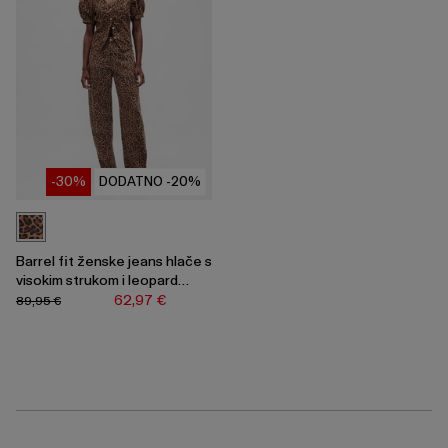
-30%
DODATNO -20%
Barrel fit ženske jeans hlače s
visokim strukom i leopard
uzorkom
62,97 €
89,95 €