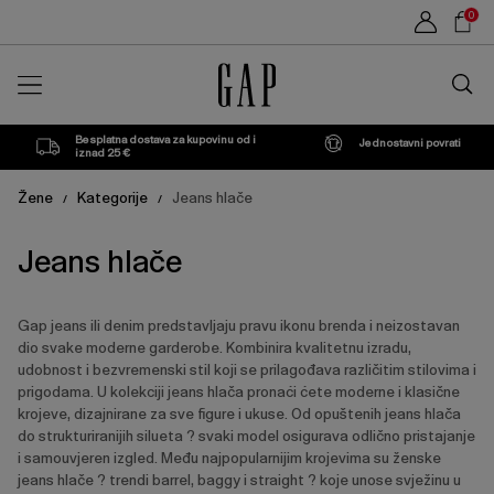
Popis
Sho
0
proizvoda
Car
Traži
u
trgovin
Besplatna dostava za kupovinu od i
Jednostavni povrati
iznad 25 €
Žene
Kategorije
Jeans hlače
/
/
Jeans hlače
Gap jeans ili denim predstavljaju pravu ikonu brenda i neizostavan
dio svake moderne garderobe. Kombinira kvalitetnu izradu,
udobnost i bezvremenski stil koji se prilagođava različitim stilovima i
prigodama. U kolekciji jeans hlača pronaći ćete moderne i klasične
krojeve, dizajnirane za sve figure i ukuse. Od opuštenih jeans hlača
do strukturiranijih silueta ? svaki model osigurava odlično pristajanje
i samouvjeren izgled. Među najpopularnijim krojevima su ženske
jeans hlače ? trendi barrel, baggy i straight ? koje unose svježinu u