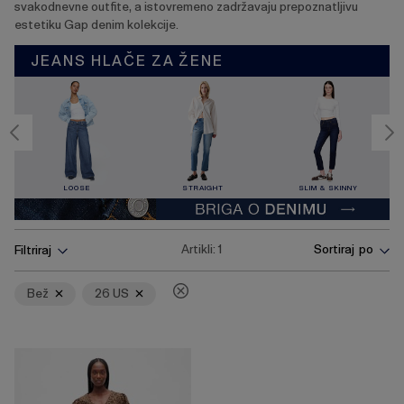
svakodnevne outfite, a istovremeno zadržavaju prepoznatljivu
estetiku Gap denim kolekcije.
JEANS HLAČE ZA ŽENE
LOOSE
STRAIGHT
SLIM & SKINNY
Pritisnite
Ukloni
Ukloni
Artikli:
1
Sortiraj po
Filtriraj
tipku
Enter
za
Bež
26 US
skupljanje
ili
širenje
izbornika.