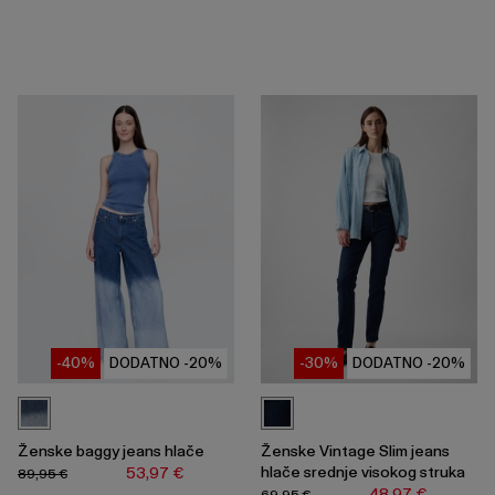
-40%
DODATNO -20%
-30%
DODATNO -20%
Ženske baggy jeans hlače
Ženske Vintage Slim jeans
hlače srednje visokog struka
53,97 €
89,95 €
48,97 €