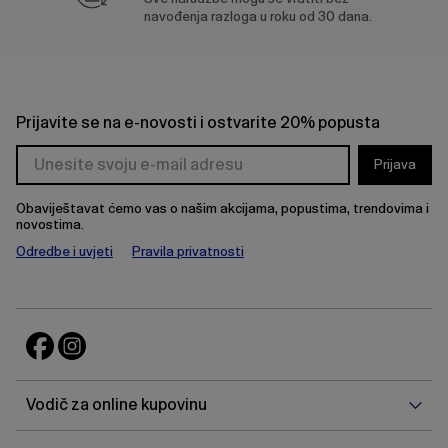
navođenja razloga u roku od 30 dana.
Prijavite se na e-novosti i ostvarite 20% popusta
Prijava
Obaviještavat ćemo vas o našim akcijama, popustima, trendovima i
novostima.
Odredbe i uvjeti
Pravila privatnosti
Vodi
Vodič za online kupovinu
za
onlin