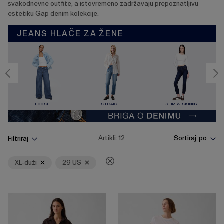
svakodnevne outfite, a istovremeno zadržavaju prepoznatljivu
estetiku Gap denim kolekcije.
JEANS HLAČE ZA ŽENE
LOOSE
STRAIGHT
SLIM & SKINNY
Pritisnite
Ukloni
Ukloni
Artikli:
12
Sortiraj po
Filtriraj
tipku
Enter
za
XL-duži
29 US
skupljanje
ili
širenje
izbornika.