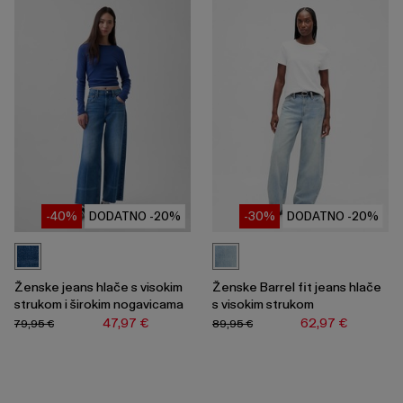
-40%
DODATNO -20%
-30%
DODATNO -20%
Ženske jeans hlače s visokim
Ženske Barrel fit jeans hlače
strukom i širokim nogavicama
s visokim strukom
47,97 €
62,97 €
79,95 €
89,95 €