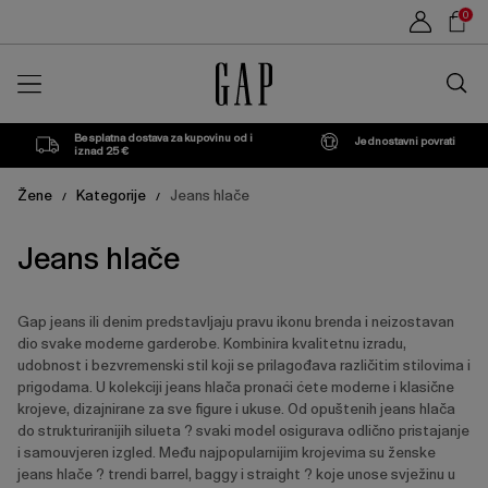
Popis
Sho
0
proizvoda
Car
Traži
u
trgovin
Besplatna dostava za kupovinu od i
Jednostavni povrati
iznad 25 €
Žene
Kategorije
Jeans hlače
/
/
Jeans hlače
Gap jeans ili denim predstavljaju pravu ikonu brenda i neizostavan
dio svake moderne garderobe. Kombinira kvalitetnu izradu,
udobnost i bezvremenski stil koji se prilagođava različitim stilovima i
prigodama. U kolekciji jeans hlača pronaći ćete moderne i klasične
krojeve, dizajnirane za sve figure i ukuse. Od opuštenih jeans hlača
do strukturiranijih silueta ? svaki model osigurava odlično pristajanje
i samouvjeren izgled. Među najpopularnijim krojevima su ženske
jeans hlače ? trendi barrel, baggy i straight ? koje unose svježinu u