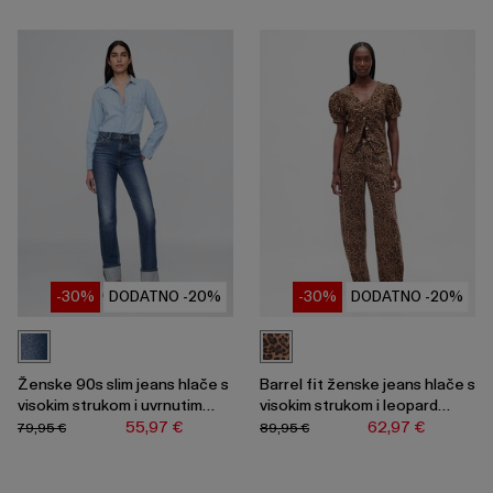
-30%
DODATNO -20%
-30%
DODATNO -20%
Ženske 90s slim jeans hlače s
Barrel fit ženske jeans hlače s
visokim strukom i uvrnutim
visokim strukom i leopard
nogavicama
uzorkom
55,97 €
62,97 €
79,95 €
89,95 €