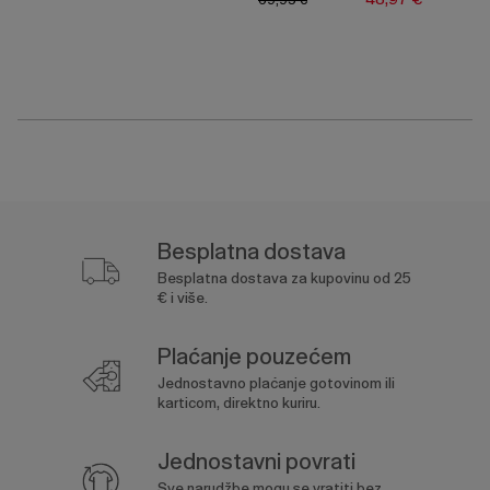
69,95 €
Besplatna dostava
Besplatna dostava za kupovinu od 25
€ i više.
Plaćanje pouzećem
Jednostavno plaćanje gotovinom ili
karticom, direktno kuriru.
Jednostavni povrati
Sve narudžbe mogu se vratiti bez