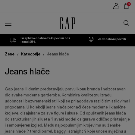
Popis
Sho
0
proizvoda
Car
Traži
u
trgovin
Besplatna dostava za kupovinu od i
Jednostavni povrati
iznad 25 €
Žene
Kategorije
Jeans hlače
/
/
Jeans hlače
Gap jeans ili denim predstavljaju pravu ikonu brenda i neizostavan
dio svake moderne garderobe. Kombinira kvalitetnu izradu,
udobnost i bezvremenski stil koji se prilagođava različitim stilovima i
prigodama. U kolekciji jeans hlača pronaći ćete moderne i klasične
krojeve, dizajnirane za sve figure i ukuse. Od opuštenih jeans hlača
do strukturiranijih silueta ? svaki model osigurava odlično pristajanje
i samouvjeren izgled. Među najpopularnijim krojevima su ženske
jeans hlače ? trendi barrel, baggy i straight ? koje unose svježinu u