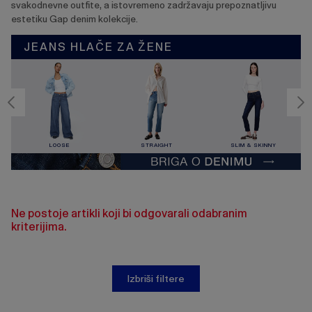
svakodnevne outfite, a istovremeno zadržavaju prepoznatljivu
estetiku Gap denim kolekcije.
JEANS HLAČE ZA ŽENE
LOOSE
STRAIGHT
SLIM & SKINNY
Ne postoje artikli koji bi odgovarali odabranim
kriterijima.
Izbriši filtere