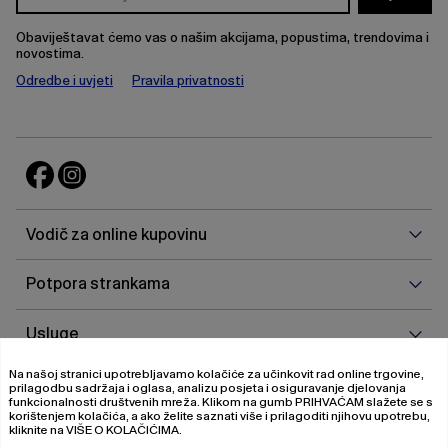
Obaviještavat ćemo vas o našim akcijama, popustima, trendovima i
novostima.
Odredbe i uvjeti
Pravila privatnosti
Vodi
Vodič za online kupovinu
za
onlin
Potp
Potpora strankama
kupo
stra
Uslu
Usluge
Na našoj stranici upotrebljavamo kolačiće za učinkovit rad online trgovine,
O
O nama
prilagodbu sadržaja i oglasa, analizu posjeta i osiguravanje djelovanja
nam
funkcionalnosti društvenih mreža. Klikom na gumb
PRIHVAĆAM
slažete se s
korištenjem kolačića, a ako želite saznati više i prilagoditi njihovu upotrebu,
kliknite na
VIŠE O KOLAČIĆIMA
.