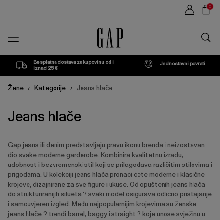
Popis
Sho
0
proizvoda
Car
Traži
u
trgovin
Besplatna dostava za kupovinu od i
Jednostavni povrati
iznad 25 €
Žene
Kategorije
Jeans hlače
/
/
Jeans hlače
Gap jeans ili denim predstavljaju pravu ikonu brenda i neizostavan
dio svake moderne garderobe. Kombinira kvalitetnu izradu,
udobnost i bezvremenski stil koji se prilagođava različitim stilovima i
prigodama. U kolekciji jeans hlača pronaći ćete moderne i klasične
krojeve, dizajnirane za sve figure i ukuse. Od opuštenih jeans hlača
do strukturiranijih silueta ? svaki model osigurava odlično pristajanje
i samouvjeren izgled. Među najpopularnijim krojevima su ženske
jeans hlače ? trendi barrel, baggy i straight ? koje unose svježinu u