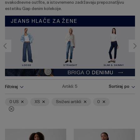
svakodnevne outfite, a istovremeno zadržavaju prepoznatljivu
estetiku Gap denim kolekcije.
JEANS HLAČE ZA ŽENE
LOOSE
STRAIGHT
SLIM & SKINNY
Pritisnite
Ukloni
Ukloni
Ukloni
Ukloni
Artikli:
5
Sortiraj po
Filtriraj
tipku
Enter
za
0 US
XS
Sniženi artikli
0
skupljanje
ili
širenje
izbornika.