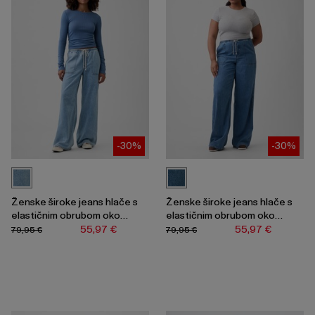
-30%
-30%
Ženske široke jeans hlače s
Ženske široke jeans hlače s
elastičnim obrubom oko
elastičnim obrubom oko
struka
struka
55,97 €
55,97 €
79,95 €
79,95 €