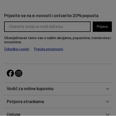
Prijavite se na e-novosti i ostvarite 20% popusta
Prijava
Obaviještavat ćemo vas o našim akcijama, popustima, trendovima i
novostima.
Odredbe i uvjeti
Pravila privatnosti
Vodi
Vodič za online kupovinu
za
onlin
Potp
Potpora strankama
kupo
stra
Uslu
Usluge