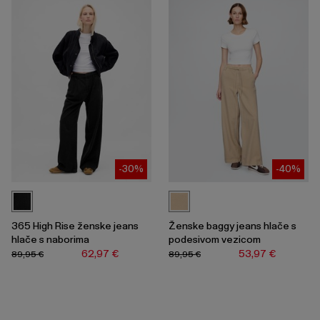
-30%
-40%
365 High Rise ženske jeans
Ženske baggy jeans hlače s
hlače s naborima
podesivom vezicom
62,97 €
53,97 €
89,95 €
89,95 €