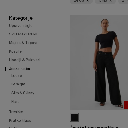
24 US
Crna
27-
skupljanje
ili
širenje
Kategorije
izbornika.
Upravo stiglo
Svi ženski artikli
Majice & Topovi
Košulje
Hoodiji & Puloveri
Jeans hlače
Loose
Straight
Slim & Skinny
Flare
Trenirke
Kratke hlače
Ženske baggy jeans hlače