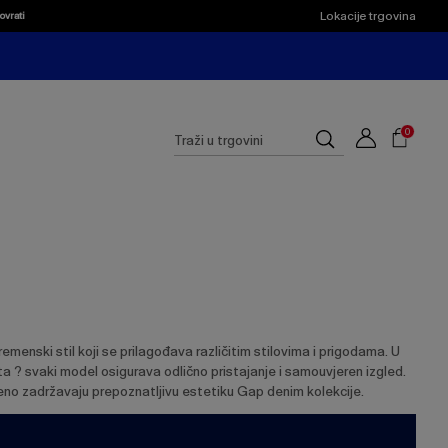
Lokacije trgovina
ovrati
Shoppi
Cart
Suggested
0
Traži
site
u
content
trgovini
and
search
history
menu
menski stil koji se prilagođava različitim stilovima i prigodama. U
ueta ? svaki model osigurava odlično pristajanje i samouvjeren izgled.
meno zadržavaju prepoznatljivu estetiku Gap denim kolekcije.