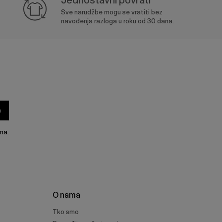
Sve narudžbe mogu se vratiti bez
navođenja razloga u roku od 30 dana.
a
ma.
O nama
Tko smo