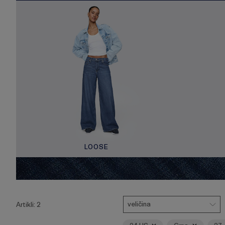
LOOSE
Pritisnite
Veličina
Ukloni
Ukloni
Ukl
tipku
veličina
Artikli:
2
Enter
za