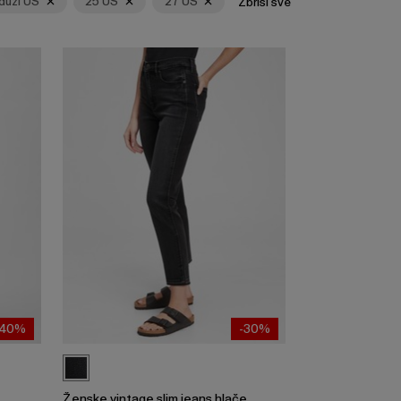
duži US
25 US
27 US
Zbriši sve
-40%
-30%
Ženske vintage slim jeans hlače