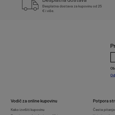
Besplatna dostava za kupovinu od 25
€ i više.
P
Ob
Od
Vodič za online kupovinu
Potpora st
Kako izvršiti kupovinu
Česta pitanja