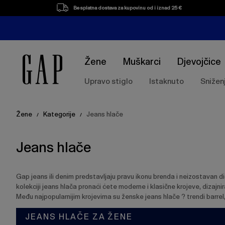
Popis
Besplatna dostava za kupovinu od i iznad 25 €
proizvoda
Žene
Muškarci
Djevojčice
Upravo stiglo
Istaknuto
Snižen
Žene
Kategorije
Jeans hlače
/
/
Jeans hlače
Gap jeans ili denim predstavljaju pravu ikonu brenda i neizostavan d
kolekciji jeans hlača pronaći ćete moderne i klasične krojeve, dizajni
Među najpopularnijim krojevima su ženske jeans hlače ? trendi barrel
JEANS HLAČE ZA ŽENE