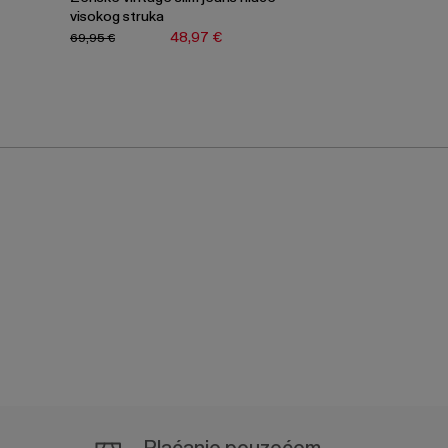
visokog struka
48,97 €
69,95 €
Plaćanje pouzećem