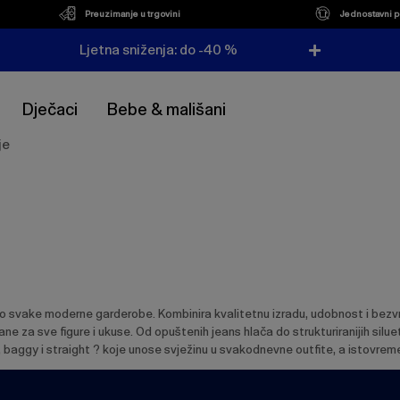
Preuzimanje u trgovini
Jednostavni p
Ljetna sniženja: do -40 %
Dječaci
Bebe & mališani
je
io svake moderne garderobe. Kombinira kvalitetnu izradu, udobnost i bezvre
rane za sve figure i ukuse. Od opuštenih jeans hlača do strukturiranijih sil
, baggy i straight ? koje unose svježinu u svakodnevne outfite, a istovre