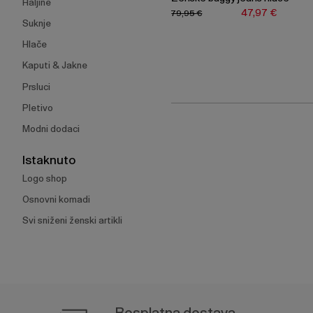
Haljine
47,97 €
79,95 €
Suknje
Hlače
Kaputi & Jakne
Prsluci
Pletivo
Modni dodaci
Istaknuto
Logo shop
Osnovni komadi
Svi sniženi ženski artikli
Besplatna dostava