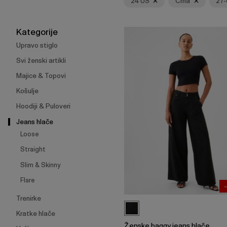
24 US
Crna
27-
skupljanje
ili
širenje
Kategorije
izbornika.
Upravo stiglo
Svi ženski artikli
Majice & Topovi
Košulje
Hoodiji & Puloveri
Jeans hlače
Loose
Straight
Slim & Skinny
Flare
Trenirke
Kratke hlače
Ženske baggy jeans hlače