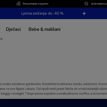
Preuzimanje u trgovini
Jednostavni p
Ljetna sniženja: do -40 %
Dječaci
Bebe & mališani
je
io svake moderne garderobe. Kombinira kvalitetnu izradu, udobnost i bezvre
rane za sve figure i ukuse. Od opuštenih jeans hlača do strukturiranijih sil
, baggy i straight ? koje unose svježinu u svakodnevne outfite, a istovre