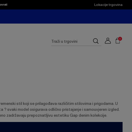
Lokacije trgovina
ovrati
Shoppi
Cart
Suggested
0
Traži
site
u
content
trgovini
and
search
history
menu
menski stil koji se prilagođava različitim stilovima i prigodama. U
ueta ? svaki model osigurava odlično pristajanje i samouvjeren izgled.
meno zadržavaju prepoznatljivu estetiku Gap denim kolekcije.