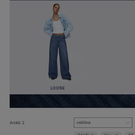
LOOSE
Pritisnite
Veličina
Ukloni
Ukloni
Ukl
tipku
veličina
Artikli:
2
Enter
za