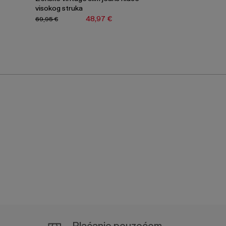
visokog struka
48,97 €
69,95 €
Plaćanje pouzećem