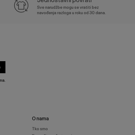
Sve narudžbe mogu se vratiti bez
navođenja razloga u roku od 30 dana.
a
ma.
O nama
Tko smo