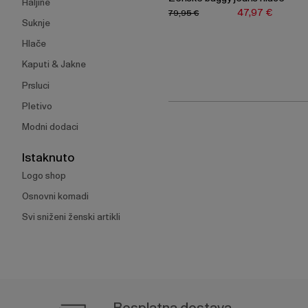
Haljine
47,97 €
79,95 €
Suknje
Hlače
Kaputi & Jakne
Prsluci
Pletivo
Modni dodaci
Istaknuto
Logo shop
Osnovni komadi
Svi sniženi ženski artikli
Besplatna dostava