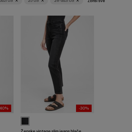
duži US
25 US
28-duži US
Zbriši sve
-40%
-30%
Ženske vintage slim jeans hlače