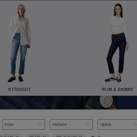
STRAIGHT
SLIM & SKINNY
oni
Boja
Ukloni
Sniženo
Ukloni
Cijena
boja
sniženo
cijena