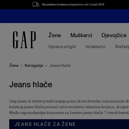
Popis
Besplatna dostava za kupovinu od i iznad 25 €
proizvoda
Žene
Muškarci
Djevojčice
Upravo stiglo
Istaknuto
Snižen
Žene
Kategorije
Jeans hlače
/
/
Jeans hlače
Gap jeans ili denim predstavljaju pravu ikonu brenda i neizostavan d
kolekciji jeans hlača pronaći ćete moderne i klasične krojeve, dizajni
Među najpopularnijim krojevima su ženske jeans hlače ? trendi barrel
JEANS HLAČE ZA ŽENE