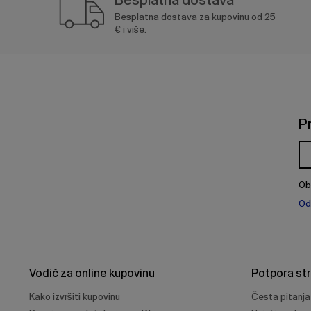
Besplatna dostava za kupovinu od 25
€ i više.
P
Ob
Od
Vodič za online kupovinu
Potpora st
Kako izvršiti kupovinu
Česta pitanja