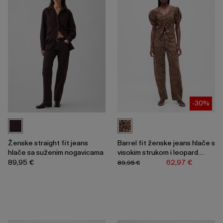
-30%
Ženske straight fit jeans
Barrel fit ženske jeans hlače s
hlače sa suženim nogavicama
visokim strukom i leopard
uzorkom
89,95 €
62,97 €
89,95 €