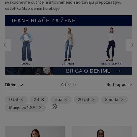
svakodnevne outfite, a istovremeno zadržavaju prepoznatljivu
estetiku Gap denim kolekcije.
JEANS HLAČE ZA ŽENE
LOOSE
STRAIGHT
SLIM & SKINNY
Pritisnite
Ukloni
Ukloni
Ukloni
Ukloni
Ukloni
Ukloni
Artikli:
5
Sortiraj po
Filtriraj
tipku
Enter
za
0 US
XS
Bež
26 US
Smeđa
skupljanje
Manje od 100€
ili
širenje
izbornika.