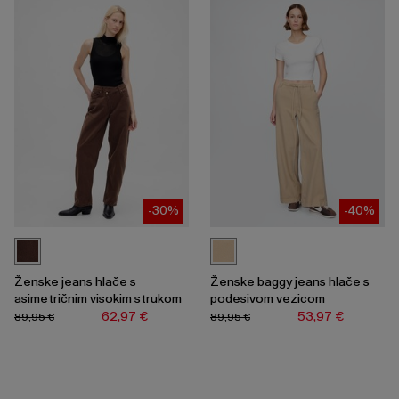
-30%
-40%
Ženske jeans hlače s
Ženske baggy jeans hlače s
asimetričnim visokim strukom
podesivom vezicom
62,97 €
53,97 €
89,95 €
89,95 €