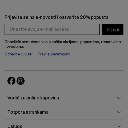
Prijavite se na e-novosti i ostvarite 20% popusta
Prijava
Obaviještavat ćemo vas o našim akcijama, popustima, trendovima i
novostima.
Odredbe i uvjeti
Pravila privatnosti
Vodi
Vodič za online kupovinu
za
onlin
Potp
Potpora strankama
kupo
stra
Uslu
Usluge