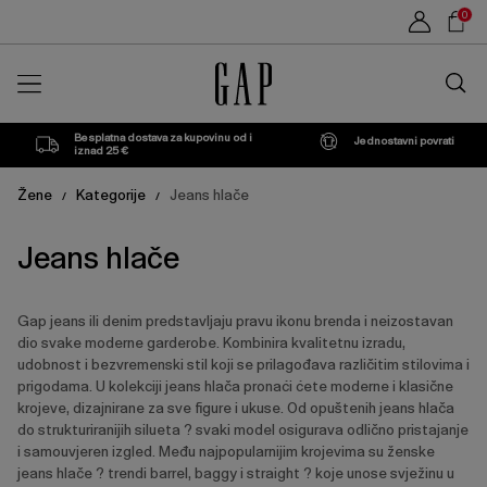
Popis
Sho
0
proizvoda
Car
Traži
u
trgovin
Besplatna dostava za kupovinu od i
Jednostavni povrati
iznad 25 €
Žene
Kategorije
Jeans hlače
/
/
Jeans hlače
Gap jeans ili denim predstavljaju pravu ikonu brenda i neizostavan
dio svake moderne garderobe. Kombinira kvalitetnu izradu,
udobnost i bezvremenski stil koji se prilagođava različitim stilovima i
prigodama. U kolekciji jeans hlača pronaći ćete moderne i klasične
krojeve, dizajnirane za sve figure i ukuse. Od opuštenih jeans hlača
do strukturiranijih silueta ? svaki model osigurava odlično pristajanje
i samouvjeren izgled. Među najpopularnijim krojevima su ženske
jeans hlače ? trendi barrel, baggy i straight ? koje unose svježinu u