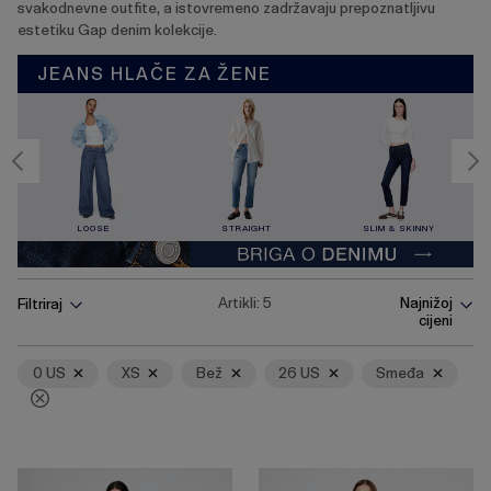
svakodnevne outfite, a istovremeno zadržavaju prepoznatljivu
estetiku Gap denim kolekcije.
JEANS HLAČE ZA ŽENE
LOOSE
STRAIGHT
SLIM & SKINNY
Pritisnite
Ukloni
Ukloni
Ukloni
Ukloni
Ukloni
Artikli:
5
Najnižoj
Filtriraj
tipku
cijeni
Enter
za
skupljanje
0 US
XS
Bež
26 US
Smeđa
ili
širenje
izbornika.