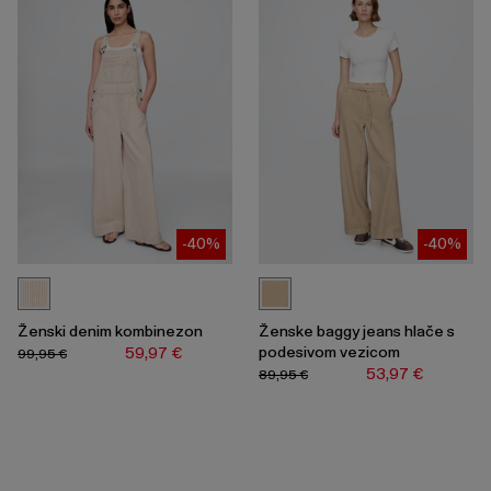
-40%
-40%
Ženski denim kombinezon
Ženske baggy jeans hlače s
podesivom vezicom
59,97 €
99,95 €
53,97 €
89,95 €