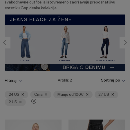
svakodnevne outfite, a istovremeno zadržavaju prepoznatljivu
estetiku Gap denim kolekcije.
JEANS HLAČE ZA ŽENE
LOOSE
STRAIGHT
SLIM & SKINNY
Pritisnite
Ukloni
Ukloni
Ukloni
Ukloni
Ukloni
Artikli:
2
Sortiraj po
Filtriraj
tipku
Enter
za
24 US
Crna
Manje od 100€
27 US
skupljanje
2 US
ili
širenje
izbornika.