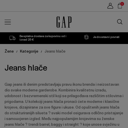
Popis
Sho
0
proizvoda
Car
Traži
u
trgovin
Besplatna dostava za kupovinu od i
Jednostavni povrati
iznad 25 €
Žene
Kategorije
Jeans hlače
/
/
Jeans hlače
Gap jeans ili denim predstavljaju pravu ikonu brenda i neizostavan
dio svake moderne garderobe. Kombinira kvalitetnu izradu,
udobnost i bezvremenski stil koji se prilagođava različitim stilovima i
prigodama. U kolekciji jeans hlača pronaći ćete moderne i klasične
krojeve, dizajnirane za sve figure i ukuse. Od opuštenih jeans hlača
do strukturiranijih silueta ? svaki model osigurava odlično pristajanje
i samouvjeren izgled. Među najpopularnijim krojevima su ženske
jeans hlače ? trendi barrel, baggy i straight ? koje unose svježinu u