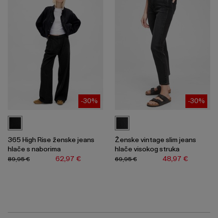
-30%
-30%
365 High Rise ženske jeans
Ženske vintage slim jeans
hlače s naborima
hlače visokog struka
62,97 €
48,97 €
89,95 €
69,95 €