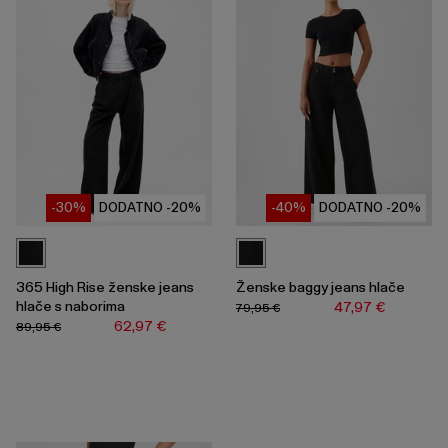
-30%
DODATNO -20%
-40%
DODATNO -20%
365 High Rise ženske jeans
Ženske baggy jeans hlače
hlače s naborima
47,97 €
79,95 €
62,97 €
89,95 €