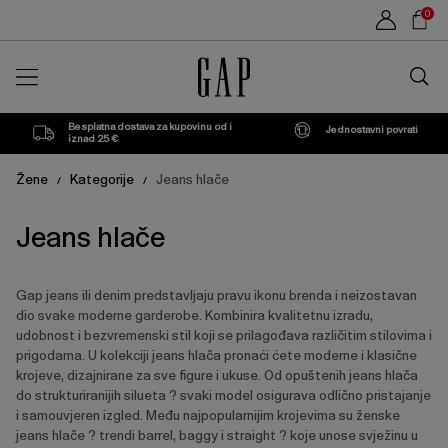
Popis
Sho
0
proizvoda
Car
Traži
u
trgovin
Besplatna dostava za kupovinu od i
Jednostavni povrati
iznad 25 €
Žene
Kategorije
Jeans hlače
/
/
Jeans hlače
Gap jeans ili denim predstavljaju pravu ikonu brenda i neizostavan
dio svake moderne garderobe. Kombinira kvalitetnu izradu,
udobnost i bezvremenski stil koji se prilagođava različitim stilovima i
prigodama. U kolekciji jeans hlača pronaći ćete moderne i klasične
krojeve, dizajnirane za sve figure i ukuse. Od opuštenih jeans hlača
do strukturiranijih silueta ? svaki model osigurava odlično pristajanje
i samouvjeren izgled. Među najpopularnijim krojevima su ženske
jeans hlače ? trendi barrel, baggy i straight ? koje unose svježinu u