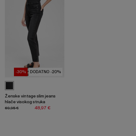
-30%
DODATNO -20%
Ženske vintage slim jeans
hlače visokog struka
48,97 €
69,95 €