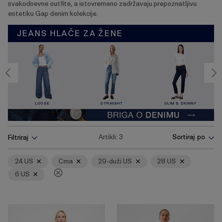
svakodnevne outfite, a istovremeno zadržavaju prepoznatljivu
estetiku Gap denim kolekcije.
JEANS HLAČE ZA ŽENE
LOOSE
STRAIGHT
SLIM & SKINNY
Pritisnite
Ukloni
Ukloni
Ukloni
Ukloni
Ukloni
Artikli:
3
Sortiraj po
Filtriraj
tipku
Enter
za
24 US
Crna
29-duži US
28 US
skupljanje
6 US
ili
širenje
izbornika.