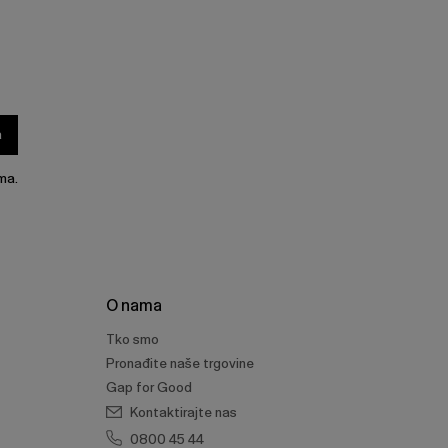
a
ma.
O nama
Tko smo
Pronađite naše trgovine
Gap for Good
Kontaktirajte nas
0800 45 44