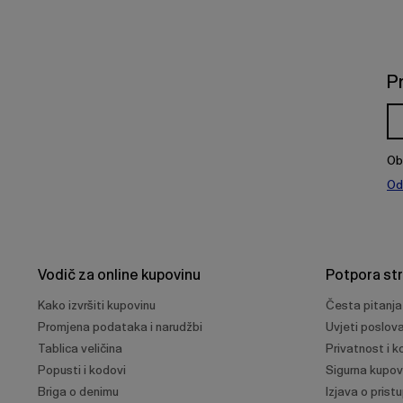
P
Ob
Od
Vodič za online kupovinu
Potpora st
Kako izvršiti kupovinu
Česta pitanja
Promjena podataka i narudžbi
Uvjeti poslov
Tablica veličina
Privatnost i ko
Popusti i kodovi
Sigurna kupov
Briga o denimu
Izjava o prist