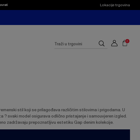
Lokacije trgovina
ovrati
Shoppi
Cart
Suggested
0
Traži
site
u
content
trgovini
and
search
history
menu
menski stil koji se prilagođava različitim stilovima i prigodama. U
ueta ? svaki model osigurava odlično pristajanje i samouvjeren izgled.
meno zadržavaju prepoznatljivu estetiku Gap denim kolekcije.