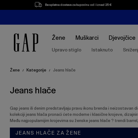
Popis
Besplatna dostava za kupovinu od i iznad 25 €
proizvoda
Žene
Muškarci
Djevojčice
Upravo stiglo
Istaknuto
Snižen
Žene
Kategorije
Jeans hlače
/
/
Jeans hlače
Gap jeans ili denim predstavljaju pravu ikonu brenda i neizostavan d
kolekciji jeans hlača pronaći ćete moderne i klasične krojeve, dizajni
Među najpopularnijim krojevima su ženske jeans hlače ? trendi barrel
JEANS HLAČE ZA ŽENE