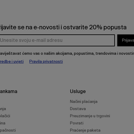
rijavite se na e-novosti i ostvarite 20% popusta
Prijav
aviještavat ćemo vas o našim akcijama, popustima, trendovima i novosti
redbe i uvjeti
Pravila privatnosti
rankama
Usluge
Načini plaćanja
anja
Dostava
lačići
Preuzimanje u trgovini
ina
Povrati
upačnosti
Praćenje paketa