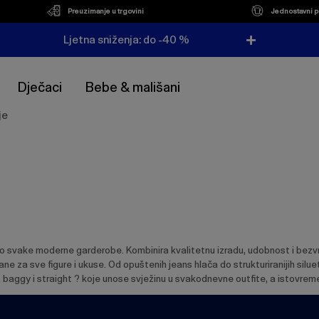
Preuzimanje u trgovini
Jednostavni p
Ljetna sniženja: do -40 %
Dječaci
Bebe & mališani
je
io svake moderne garderobe. Kombinira kvalitetnu izradu, udobnost i bezvre
rane za sve figure i ukuse. Od opuštenih jeans hlača do strukturiranijih sil
, baggy i straight ? koje unose svježinu u svakodnevne outfite, a istovre