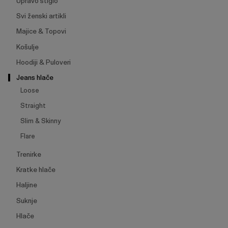
Upravo stiglo
Svi ženski artikli
Majice & Topovi
Košulje
Hoodiji & Puloveri
Jeans hlače
Loose
Straight
Slim & Skinny
Flare
Trenirke
Kratke hlače
Haljine
Suknje
Hlače