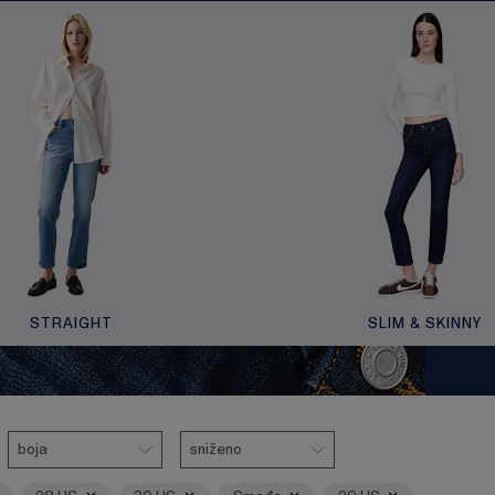
STRAIGHT
SLIM & SKINNY
Boja
Ukloni
Ukloni
Sniženo
Ukloni
Ukloni
boja
sniženo