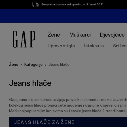
Popis
Besplatna dostava za kupovinu od i iznad 25 €
proizvoda
Žene
Muškarci
Djevojčice
Upravo stiglo
Istaknuto
Snižen
Žene
Kategorije
Jeans hlače
/
/
Jeans hlače
Gap jeans ili denim predstavljaju pravu ikonu brenda i neizostavan d
kolekciji jeans hlača pronaći ćete moderne i klasične krojeve, dizajni
Među najpopularnijim krojevima su ženske jeans hlače ? trendi barrel
JEANS HLAČE ZA ŽENE