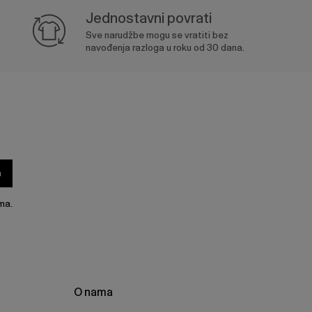
Jednostavni povrati
Sve narudžbe mogu se vratiti bez
navođenja razloga u roku od 30 dana.
a
ma.
O nama