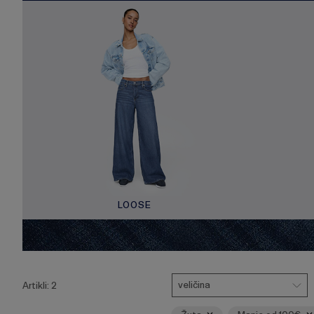
LOOSE
Pritisnite
Veličina
Ukloni
Ukloni
tipku
veličina
Artikli:
2
Enter
za