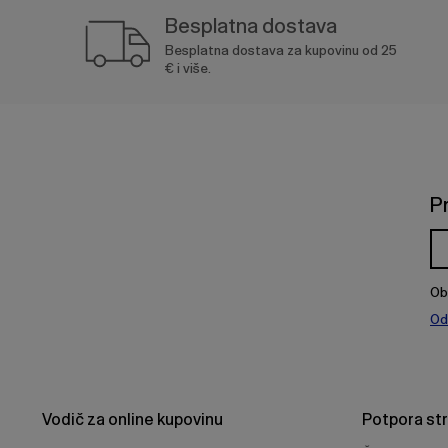
Besplatna dostava
Besplatna dostava za kupovinu od 25
€ i više.
P
Ob
Od
Vodič za online kupovinu
Potpora st