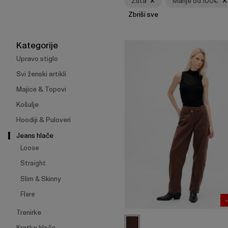
Žuta
Manje od 100€
skupljanje
Zbriši sve
ili
širenje
izbornika.
Kategorije
Upravo stiglo
Svi ženski artikli
Majice & Topovi
Košulje
Hoodiji & Puloveri
Jeans hlače
Loose
Straight
Slim & Skinny
Flare
Trenirke
Kratke hlače