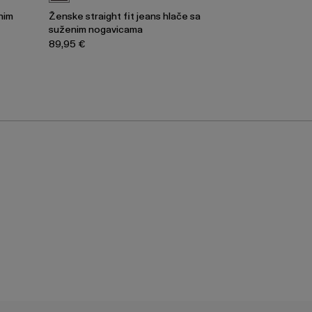
nim
Ženske straight fit jeans hlače sa
suženim nogavicama
89,95 €