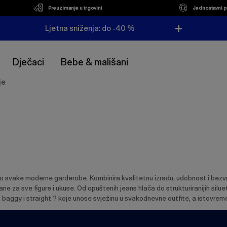
Preuzimanje u trgovini
Jednostavni p
Ljetna sniženja: do -40 %
Dječaci
Bebe & mališani
je
io svake moderne garderobe. Kombinira kvalitetnu izradu, udobnost i bezvre
rane za sve figure i ukuse. Od opuštenih jeans hlača do strukturiranijih sil
, baggy i straight ? koje unose svježinu u svakodnevne outfite, a istovre