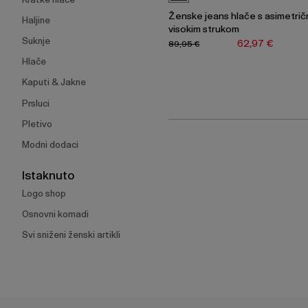
Ženske jeans hlače s asimetrič
Haljine
visokim strukom
Suknje
62,97 €
89,95 €
Hlače
Kaputi & Jakne
Prsluci
Pletivo
Modni dodaci
Istaknuto
Logo shop
Osnovni komadi
Svi sniženi ženski artikli