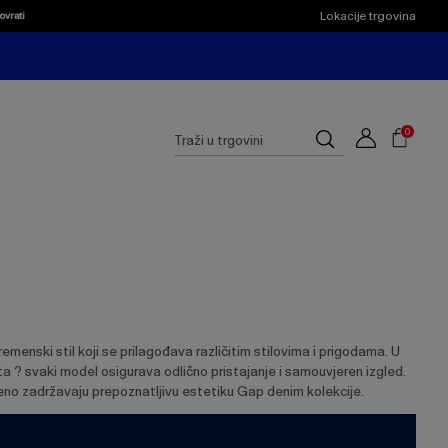
Lokacije trgovina
ovrati
Shoppi
Cart
Suggested
0
Traži
site
u
content
trgovini
and
search
history
menu
menski stil koji se prilagođava različitim stilovima i prigodama. U
ueta ? svaki model osigurava odlično pristajanje i samouvjeren izgled.
meno zadržavaju prepoznatljivu estetiku Gap denim kolekcije.