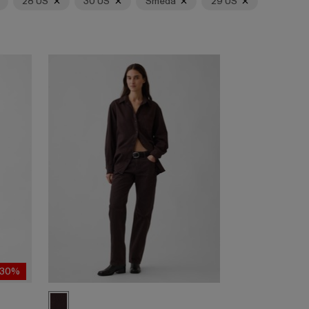
28 US
30 US
Smeđa
29 US
-30%