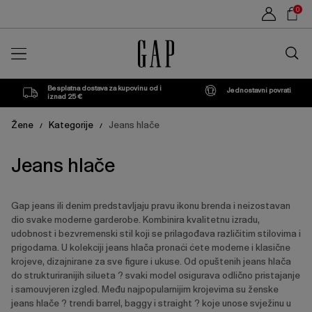
Popis
Sho
0
proizvoda
Car
Traži
u
trgovin
Besplatna dostava za kupovinu od i
Jednostavni povrati
iznad 25 €
Žene
Kategorije
Jeans hlače
/
/
Jeans hlače
Gap jeans ili denim predstavljaju pravu ikonu brenda i neizostavan
dio svake moderne garderobe. Kombinira kvalitetnu izradu,
udobnost i bezvremenski stil koji se prilagođava različitim stilovima i
prigodama. U kolekciji jeans hlača pronaći ćete moderne i klasične
krojeve, dizajnirane za sve figure i ukuse. Od opuštenih jeans hlača
do strukturiranijih silueta ? svaki model osigurava odlično pristajanje
i samouvjeren izgled. Među najpopularnijim krojevima su ženske
jeans hlače ? trendi barrel, baggy i straight ? koje unose svježinu u