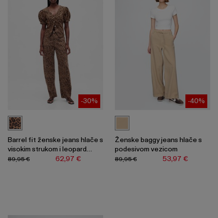
-30%
-40%
Barrel fit ženske jeans hlače s
Ženske baggy jeans hlače s
visokim strukom i leopard
podesivom vezicom
uzorkom
62,97 €
53,97 €
89,95 €
89,95 €