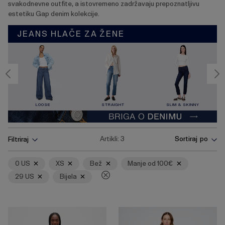
svakodnevne outfite, a istovremeno zadržavaju prepoznatljivu
estetiku Gap denim kolekcije.
JEANS HLAČE ZA ŽENE
LOOSE
STRAIGHT
SLIM & SKINNY
Pritisnite
Ukloni
Ukloni
Ukloni
Ukloni
Ukloni
Ukloni
Artikli:
3
Sortiraj po
Filtriraj
tipku
Enter
za
0 US
XS
Bež
Manje od 100€
skupljanje
29 US
Bijela
ili
širenje
izbornika.