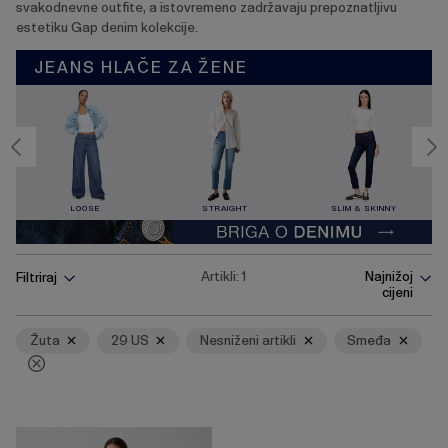
svakodnevne outfite, a istovremeno zadržavaju prepoznatljivu
estetiku Gap denim kolekcije.
JEANS HLAČE ZA ŽENE
LOOSE
STRAIGHT
SLIM & SKINNY
Pritisnite
Ukloni
Ukloni
Ukloni
Ukloni
Artikli:
1
Najnižoj
Filtriraj
tipku
cijeni
Enter
za
skupljanje
Žuta
29 US
Nesniženi artikli
Smeđa
ili
širenje
izbornika.