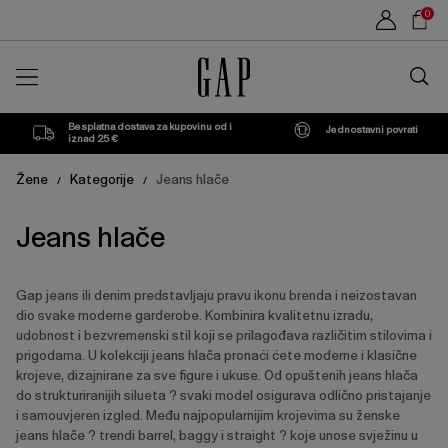
Popis
Sho
0
proizvoda
Car
Traži
u
trgovin
Besplatna dostava za kupovinu od i
Jednostavni povrati
iznad 25 €
Žene
Kategorije
Jeans hlače
/
/
Jeans hlače
Gap jeans ili denim predstavljaju pravu ikonu brenda i neizostavan
dio svake moderne garderobe. Kombinira kvalitetnu izradu,
udobnost i bezvremenski stil koji se prilagođava različitim stilovima i
prigodama. U kolekciji jeans hlača pronaći ćete moderne i klasične
krojeve, dizajnirane za sve figure i ukuse. Od opuštenih jeans hlača
do strukturiranijih silueta ? svaki model osigurava odlično pristajanje
i samouvjeren izgled. Među najpopularnijim krojevima su ženske
jeans hlače ? trendi barrel, baggy i straight ? koje unose svježinu u