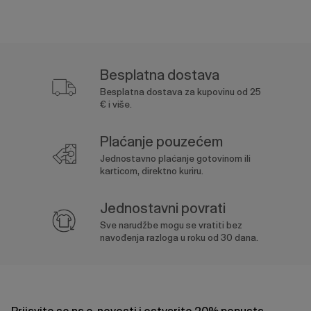
Besplatna dostava
Besplatna dostava za kupovinu od 25
€ i više.
Plaćanje pouzećem
Jednostavno plaćanje gotovinom ili
karticom, direktno kuriru.
Jednostavni povrati
Sve narudžbe mogu se vratiti bez
navođenja razloga u roku od 30 dana.