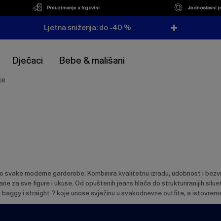
Preuzimanje u trgovini
Jednostavni p
Ljetna sniženja: do -40 %
Dječaci
Bebe & mališani
je
io svake moderne garderobe. Kombinira kvalitetnu izradu, udobnost i bezvre
rane za sve figure i ukuse. Od opuštenih jeans hlača do strukturiranijih sil
, baggy i straight ? koje unose svježinu u svakodnevne outfite, a istovre