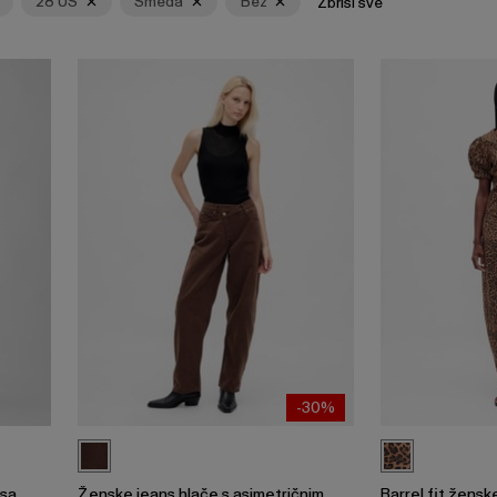
28 US
Smeđa
Bež
Zbriši sve
-30%
 sa
Ženske jeans hlače s asimetričnim
Barrel fit žensk