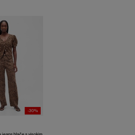
-30%
e jeans hlače s visokim