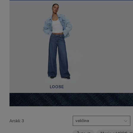
LOOSE
Pritisnite
Veličina
Ukloni
Ukloni
tipku
veličina
Artikli:
3
Enter
za