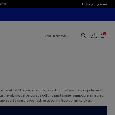
Lokacije trgovina
ovrati
Shoppi
Cart
Suggested
0
Traži
site
u
content
trgovini
and
search
history
menu
menski stil koji se prilagođava različitim stilovima i prigodama. U
ueta ? svaki model osigurava odlično pristajanje i samouvjeren izgled.
meno zadržavaju prepoznatljivu estetiku Gap denim kolekcije.