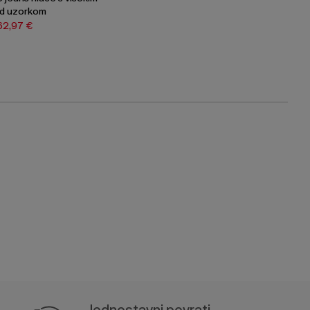
rd uzorkom
62,97 €
Jednostavni povrati