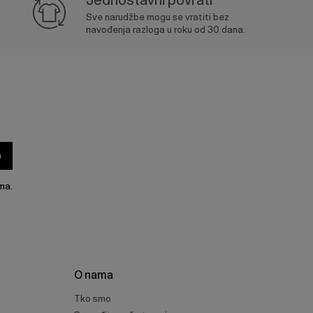
Sve narudžbe mogu se vratiti bez
navođenja razloga u roku od 30 dana.
a
ma.
O nama
Tko smo