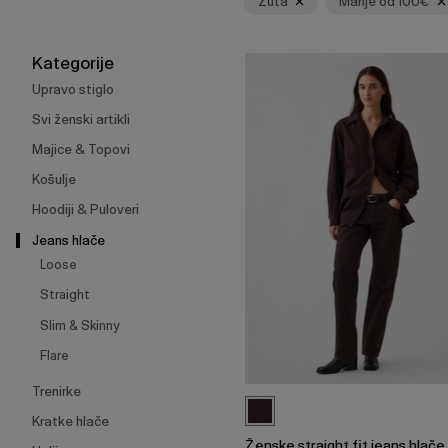
Žuta
Manje od 100€
skupljanje
ili
širenje
Kategorije
izbornika.
Upravo stiglo
Svi ženski artikli
Majice & Topovi
Košulje
Hoodiji & Puloveri
Jeans hlače
Loose
Straight
Slim & Skinny
Flare
Trenirke
Kratke hlače
Ženske straight fit jeans hlače