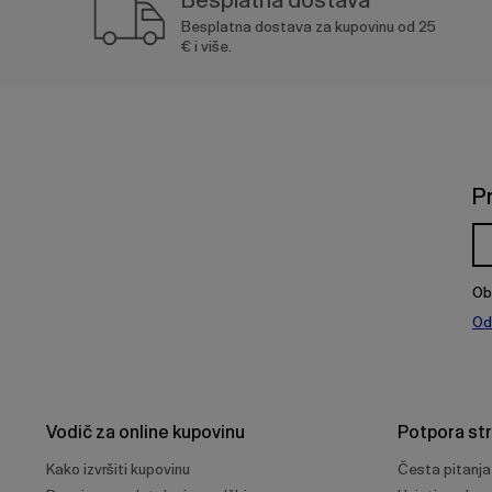
Besplatna dostava za kupovinu od 25
€ i više.
P
Ob
Od
Vodič za online kupovinu
Potpora st
Kako izvršiti kupovinu
Česta pitanja