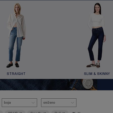
STRAIGHT
SLIM & SKINNY
Boja
Ukloni
Ukloni
Sniženo
Ukloni
boja
sniženo