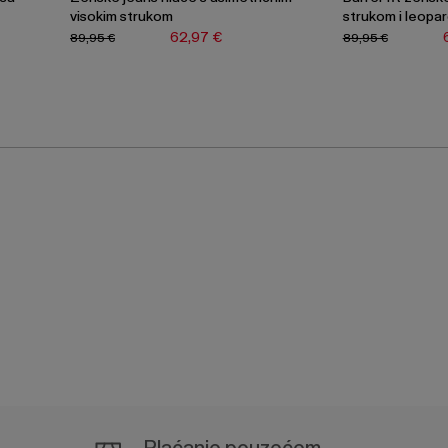
visokim strukom
strukom i leopa
62,97 €
89,95 €
89,95 €
Plaćanje pouzećem