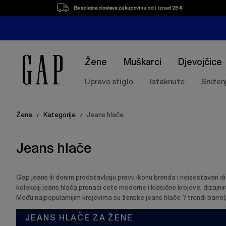
Popis
Besplatna dostava za kupovinu od i iznad 25 €
proizvoda
Žene
Muškarci
Djevojčice
Upravo stiglo
Istaknuto
Snižen
Žene
Kategorije
Jeans hlače
/
/
Jeans hlače
Gap jeans ili denim predstavljaju pravu ikonu brenda i neizostavan d
kolekciji jeans hlača pronaći ćete moderne i klasične krojeve, dizajni
Među najpopularnijim krojevima su ženske jeans hlače ? trendi barrel
JEANS HLAČE ZA ŽENE