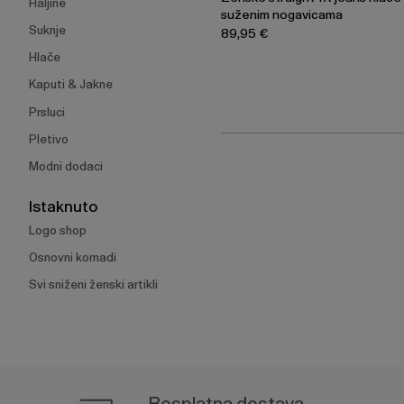
Haljine
suženim nogavicama
Suknje
89,95 €
Hlače
Kaputi & Jakne
Prsluci
Pletivo
Modni dodaci
Istaknuto
Logo shop
Osnovni komadi
Svi sniženi ženski artikli
Besplatna dostava