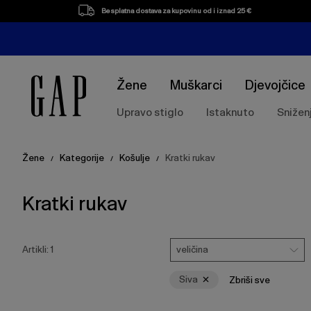
Popis
Besplatna dostava za kupovinu od i iznad 25 €
proizvoda
Žene
Muškarci
Djevojčice
Upravo stiglo
Istaknuto
Snižen
Žene
Kategorije
Košulje
Kratki rukav
/
/
/
Kratki rukav
Pritisnite
Veličina
Ukloni
tipku
veličina
Artikli:
1
Enter
za
Siva
Zbriši sve
skupljanje
ili