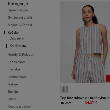
širenje
Kategorije
izbornika.
Upravo stiglo
Svi ženski artikli
Majice & Topovi
Košulje
Dugi rukav
Kratki rukav
Hoodiji & Puloveri
Jeans hlače
Trenirke
Kratke hlače
Haljine
Suknje
Top bez rukava od mješavine l
Hlače
34,97 €
49,95 €
Kaputi & Jakne