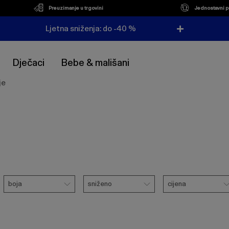
Preuzimanje u trgovini
Jednostavni p
Ljetna sniženja: do -40 %
Dječaci
Bebe & mališani
je
Boja
Sniženo
Cijena
boja
sniženo
cijena