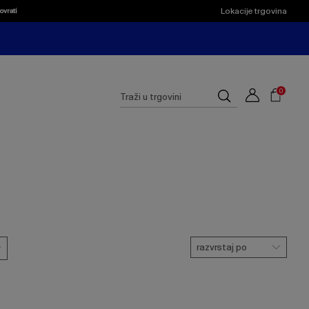
Lokacije trgovina
ovrati
Shoppi
Cart
Suggested
0
Traži
site
u
content
trgovini
and
search
history
menu
razvrstaj po