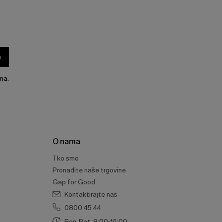
a
ma.
O nama
Tko smo
Pronađite naše trgovine
Gap for Good
Kontaktirajte nas
0800 45 44
Pon-Pet: 8:00-16:00