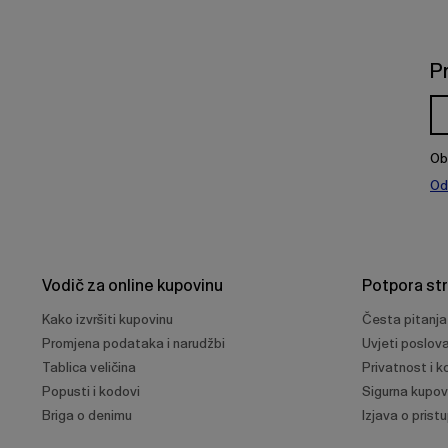
P
Ob
Od
Vodič za online kupovinu
Potpora st
Kako izvršiti kupovinu
Česta pitanja
Promjena podataka i narudžbi
Uvjeti poslov
Tablica veličina
Privatnost i ko
Popusti i kodovi
Sigurna kupov
Briga o denimu
Izjava o prist