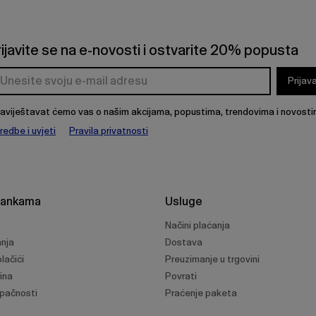
rijavite se na e-novosti i ostvarite 20% popusta
Prijav
aviještavat ćemo vas o našim akcijama, popustima, trendovima i novosti
redbe i uvjeti
Pravila privatnosti
rankama
Usluge
Načini plaćanja
anja
Dostava
lačići
Preuzimanje u trgovini
ina
Povrati
upačnosti
Praćenje paketa