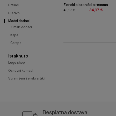
Ženski pleten šal s resama
Prsluci
34,97 €
49,95 €
Pletivo
Modni dodaci
Zimski dodaci
Kape
Čarape
Istaknuto
Logo shop
Osnovni komadi
Svi sniženi ženski artikli
Besplatna dostava