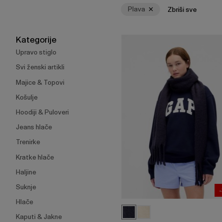
za
Plava
Zbriši sve
skupljanje
ili
širenje
Kategorije
izbornika.
Upravo stiglo
Svi ženski artikli
Majice & Topovi
Košulje
Hoodiji & Puloveri
Jeans hlače
Trenirke
Kratke hlače
Haljine
Suknje
Hlače
Kaputi & Jakne