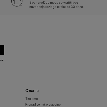
Sve narudžbe mogu se vratiti bez
navođenja razloga u roku od 30 dana.
a
ma.
O nama
Tko smo
Pronađite naše trgovine