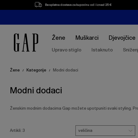
Popis
Besplatna dostava za kupovinu od i iznad 25 €
proizvoda
Žene
Muškarci
Djevojčice
Upravo stiglo
Istaknuto
Snižen
Žene
Kategorije
Modni dodaci
/
/
Modni dodaci
Ženskim modnim dodacima Gap možete upotpuniti svaki styling. Pr
Pritisnite
Veličina
Ukloni
tipku
veličina
Artikli:
3
Enter