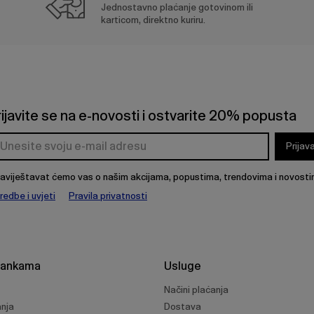
Jednostavno plaćanje gotovinom ili
karticom, direktno kuriru.
rijavite se na e-novosti i ostvarite 20% popusta
Prijav
aviještavat ćemo vas o našim akcijama, popustima, trendovima i novosti
redbe i uvjeti
Pravila privatnosti
rankama
Usluge
Načini plaćanja
anja
Dostava