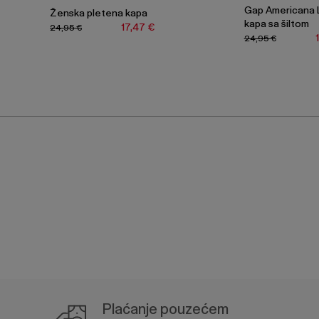
Gap Americana 
Ženska pletena kapa
kapa sa šiltom
17,47 €
24,95 €
24,95 €
Plaćanje pouzećem