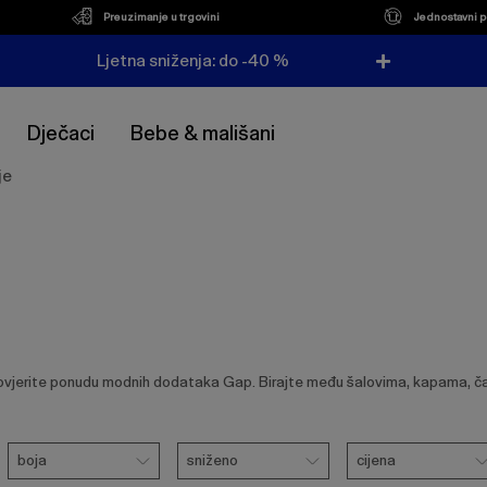
Preuzimanje u trgovini
Jednostavni p
Ljetna sniženja: do -40 %
Dječaci
Bebe & mališani
je
ovjerite ponudu modnih dodataka Gap. Birajte među šalovima, kapama, 
Boja
Sniženo
Cijena
boja
sniženo
cijena