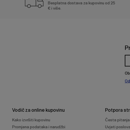
Besplatna dostava za kupovinu od 25
€ i više.
P
Ob
Od
Vodič za online kupovinu
Potpora st
Kako izvršiti kupovinu
Česta pitanja
Promjena podataka i narudžbi
Uvjeti poslov