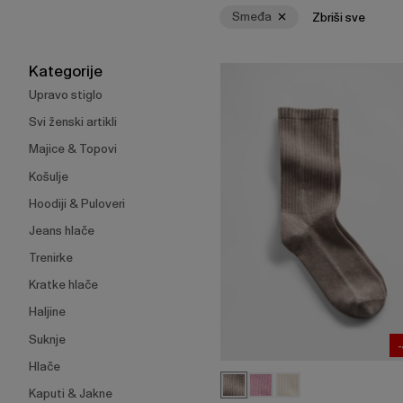
za
Smeđa
Zbriši sve
skupljanje
ili
širenje
Kategorije
izbornika.
Upravo stiglo
Svi ženski artikli
Majice & Topovi
Košulje
Hoodiji & Puloveri
Jeans hlače
Trenirke
Kratke hlače
Haljine
Suknje
Hlače
Kaputi & Jakne