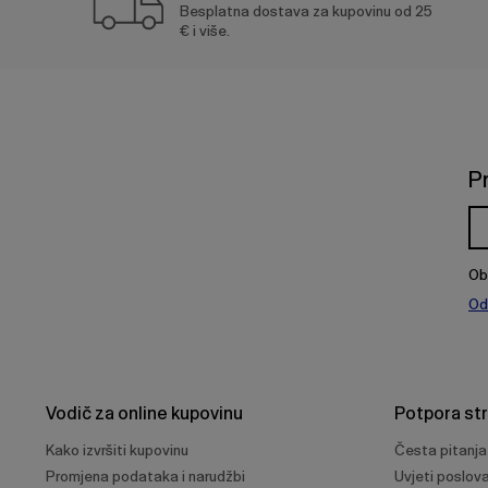
Besplatna dostava za kupovinu od 25
€ i više.
P
Ob
Od
Vodič za online kupovinu
Potpora st
Kako izvršiti kupovinu
Česta pitanja
Promjena podataka i narudžbi
Uvjeti poslov