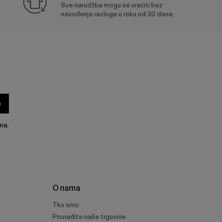
Sve narudžbe mogu se vratiti bez
navođenja razloga u roku od 30 dana.
a
ma.
O nama
Tko smo
Pronađite naše trgovine