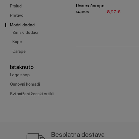
Unisex čarape
Prsluci
8,97 €
14,95 €
Pletivo
Modni dodaci
Zimski dodaci
Kape
Čarape
Istaknuto
Logo shop
Osnovni komadi
Svi sniženi ženski artikli
Besplatna dostava