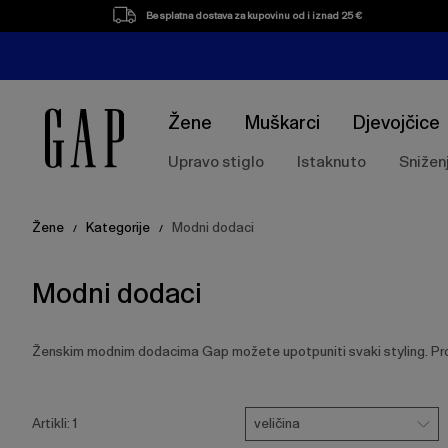
Popis
Besplatna dostava za kupovinu od i iznad 25 €
proizvoda
Žene
Muškarci
Djevojčice
Upravo stiglo
Istaknuto
Snižen
Žene
Kategorije
Modni dodaci
/
/
Modni dodaci
Ženskim modnim dodacima Gap možete upotpuniti svaki styling. Pr
Pritisnite
Veličina
Ukloni
tipku
veličina
Artikli:
1
Enter