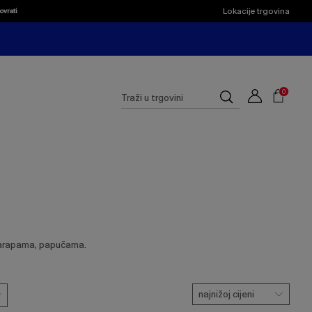
Lokacije trgovina
ovrati
Shoppi
Cart
Suggested
0
Traži
site
u
content
trgovini
and
search
history
menu
čarapama, papučama.
najnižoj cijeni