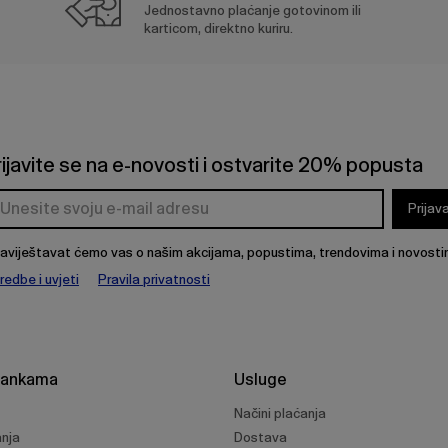
Jednostavno plaćanje gotovinom ili
karticom, direktno kuriru.
rijavite se na e-novosti i ostvarite 20% popusta
Prijav
aviještavat ćemo vas o našim akcijama, popustima, trendovima i novosti
redbe i uvjeti
Pravila privatnosti
rankama
Usluge
Načini plaćanja
anja
Dostava