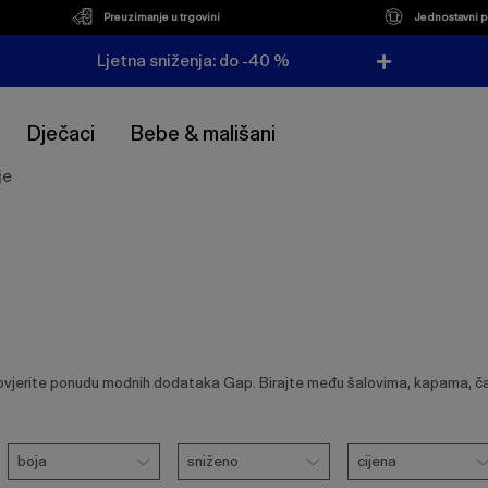
Preuzimanje u trgovini
Jednostavni p
Ljetna sniženja: do -40 %
Dječaci
Bebe & mališani
je
ovjerite ponudu modnih dodataka Gap. Birajte među šalovima, kapama, 
Boja
Sniženo
Cijena
boja
sniženo
cijena